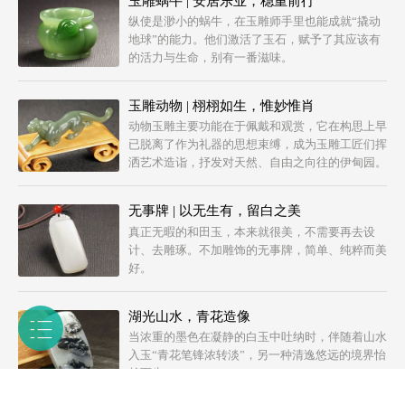
玉雕蜗牛 | 安居乐业，稳重前行
纵使是渺小的蜗牛，在玉雕师手里也能成就“撬动
地球”的能力。他们激活了玉石，赋予了其应该有
的活力与生命，别有一番滋味。
玉雕动物 | 栩栩如生，惟妙惟肖
动物玉雕主要功能在于佩戴和观赏，它在构思上早
已脱离了作为礼器的思想束缚，成为玉雕工匠们挥
洒艺术造诣，抒发对天然、自由之向往的伊甸园。
无事牌 | 以无生有，留白之美
真正无暇的和田玉，本来就很美，不需要再去设
计、去雕琢。不加雕饰的无事牌，简单、纯粹而美
好。
湖光山水，青花造像
当浓重的墨色在凝静的白玉中吐纳时，伴随着山水
入玉“青花笔锋浓转淡”，另一种清逸悠远的境界怡
然而生。