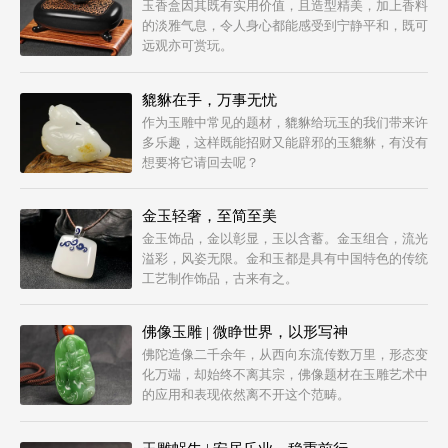
玉香盒因其既有实用价值，且造型精美，加上香料
的淡雅气息，令人身心都能感受到宁静平和，既可
远观亦可赏玩。
貔貅在手，万事无忧
作为玉雕中常见的题材，貔貅给玩玉的我们带来许
多乐趣，这样既能招财又能辟邪的玉貔貅，有没有
想要将它请回去呢？
金玉轻奢，至简至美
金玉饰品，金以彰显，玉以含蓄。金玉组合，流光
溢彩，风姿无限。金和玉都是具有中国特色的传统
工艺制作饰品，古来有之。
佛像玉雕 | 微睁世界，以形写神
佛陀造像二千余年，从西向东流传数万里，形态变
化万端，却始终不离其宗，佛像题材在玉雕艺术中
的应用和表现依然离不开这个范畴。