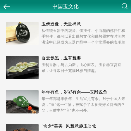
中国玉文化
返回
搜索
玉佛造像，无量禅意
从传统玉器中的观音、佛摆件、小而精的佛挂件和
手把件，都可以看出佛教文化和佛教题材在时间的
洪流中已经成为玉器作品中一个非常重要的表现主
题。
香云氤氲，玉有雅趣
玉制香器，与古为新，由心而发。玉香器宜赏宜
藏，让寻常日子充满风雅与情趣。
年年有鱼，岁岁有余——玉雕说鱼
每一年都是丰收年、生活富足有余。对于中国人来
说，“鱼”这一生物，被赋予了太多美好又特殊的含
义，玉雕中的“鱼”也不例外。
"盒盒"美美 | 风雅意趣玉香盒