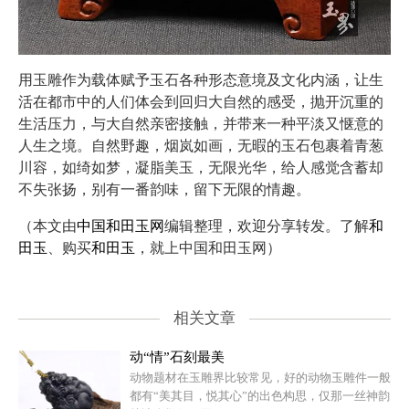
用玉雕作为载体赋予玉石各种形态意境及文化内涵，让生
活在都市中的人们体会到回归大自然的感受，抛开沉重的
生活压力，与大自然亲密接触，并带来一种平淡又惬意的
人生之境。自然野趣，烟岚如画，无暇的玉石包裹着青葱
川容，如绮如梦，凝脂美玉，无限光华，给人感觉含蓄却
不失张扬，别有一番韵味，留下无限的情趣。
（本文由
中国和田玉网
编辑整理，欢迎分享转发。了解
和
田玉
、购买
和田玉
，就上中国和田玉网）
相关文章
动“情”石刻最美
动物题材在玉雕界比较常见，好的动物玉雕件一般
都有“美其目，悦其心”的出色构思，仅那一丝神韵