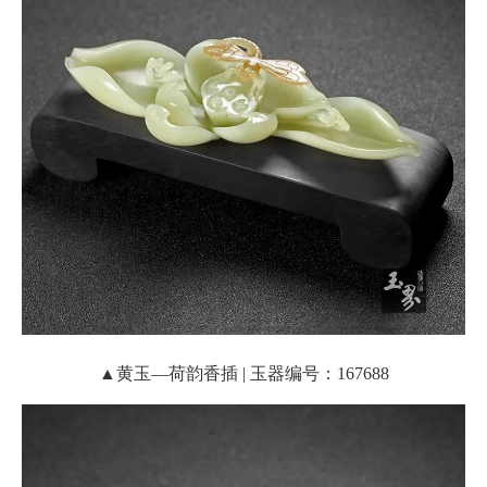
▲黄玉—荷韵香插 | 玉器编号：167688