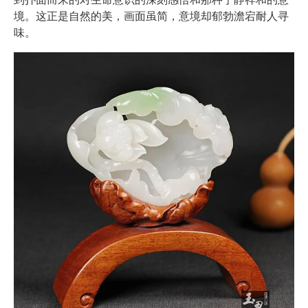
境。这正是自然的美，画面虽简，意境却郁勃澹宕耐人寻
味。