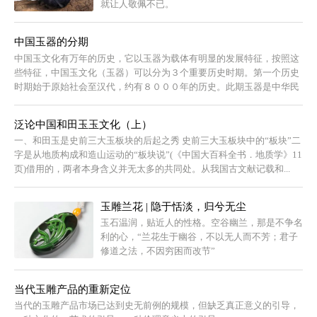
就让人敬佩不已。
中国玉器的分期
中国玉文化有万年的历史，它以玉器为载体有明显的发展特征，按照这
些特征，中国玉文化（玉器）可以分为３个重要历史时期。第一个历史
时期始于原始社会至汉代，约有８０００年的历史。此期玉器是中华民
族自己的艺术...
泛论中国和田玉玉文化（上）
一、和田玉是史前三大玉板块的后起之秀 史前三大玉板块中的“板块”二
字是从地质构成和造山运动的“板块说”(《中国大百科全书．地质学》11
页)借用的，两者本身含义并无太多的共同处。从我国古文献记载和...
玉雕兰花 | 隐于恬淡，归兮无尘
玉石温润，贴近人的性格。空谷幽兰，那是不争名
利的心，“兰花生于幽谷，不以无人而不芳；君子
修道之法，不因穷困而改节”
当代玉雕产品的重新定位
当代的玉雕产品市场已达到史无前例的规模，但缺乏真正意义的引导，