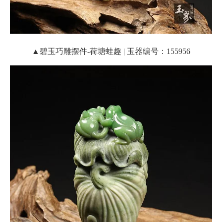
▲碧玉巧雕摆件-荷塘蛙趣 | 玉器编号：155956