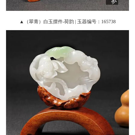
▲（翠青）白玉摆件-荷韵 | 玉器编号：165738