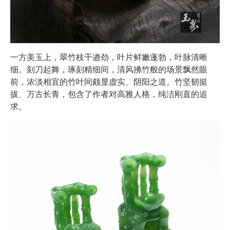
一方美玉上，翠竹枝干遒劲，叶片鲜嫩蓬勃，叶脉清晰
细。刻刀起舞，琢刻精细间，清风拂竹般的场景飘然眼
前，浓淡相宜的竹叶间颇显虚实、阴阳之道。竹坚韧挺
拔、万古长青，包含了作者对高雅人格，纯洁刚直的追
求。