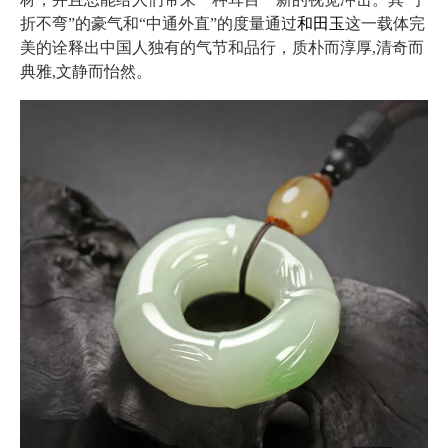
折不弯”的豪气和“中通外直”的度量通过
和田玉
这一载体完
美的诠释出中国人独有的气节和品行，质朴而淳厚,清奇而
典雅,文静而怡然。