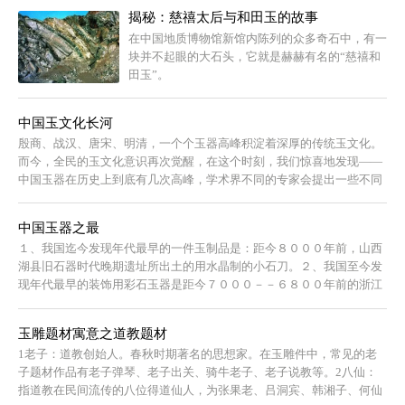
区的大批玉雕艺人也随之涌入上海，在上海这座新
揭秘：慈禧太后与和田玉的故事
兴的东方大都市寻找施展才能的天地。
在中国地质博物馆新馆内陈列的众多奇石中，有一
块并不起眼的大石头，它就是赫赫有名的“慈禧和
田玉”。
中国玉文化长河
殷商、战汉、唐宋、明清，一个个玉器高峰积淀着深厚的传统玉文化。
而今，全民的玉文化意识再次觉醒，在这个时刻，我们惊喜地发现——
中国玉器在历史上到底有几次高峰，学术界不同的专家会提出一些不同
的说法，而...
中国玉器之最
１、我国迄今发现年代最早的一件玉制品是：距今８０００年前，山西
湖县旧石器时代晚期遗址所出土的用水晶制的小石刀。２、我国至今发
现年代最早的装饰用彩石玉器是距今７０００－－６８００年前的浙江
余姚河姆渡遗...
玉雕题材寓意之道教题材
1老子：道教创始人。春秋时期著名的思想家。在玉雕件中，常见的老
子题材作品有老子弹琴、老子出关、骑牛老子、老子说教等。2八仙：
指道教在民间流传的八位得道仙人，为张果老、吕洞宾、韩湘子、何仙