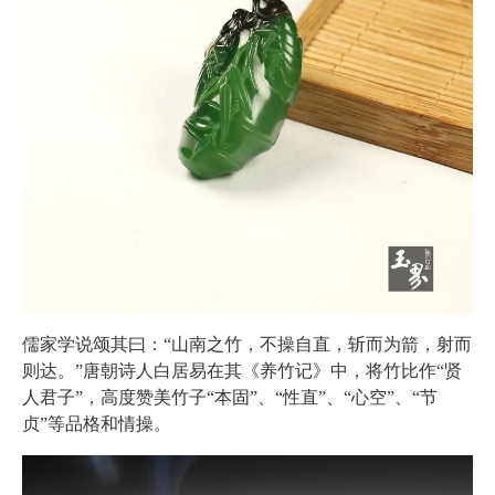
儒家学说颂其曰：“山南之竹，不操自直，斩而为箭，射而
则达。”唐朝诗人白居易在其《养竹记》中，将竹比作“贤
人君子”，高度赞美竹子“本固”、“性直”、“心空”、“节
贞”等品格和情操。