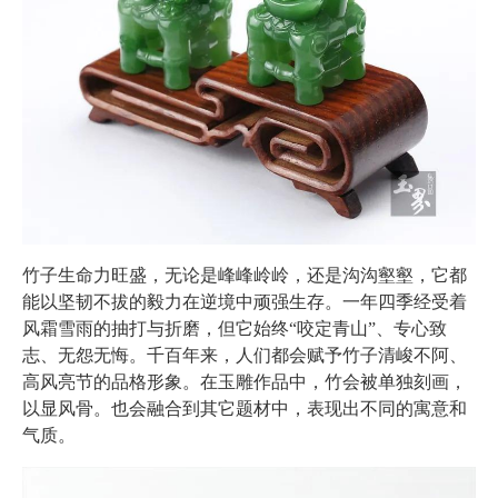
竹子生命力旺盛，无论是峰峰岭岭，还是沟沟壑壑，它都
能以坚韧不拔的毅力在逆境中顽强生存。一年四季经受着
风霜雪雨的抽打与折磨，但它始终“咬定青山”、专心致
志、无怨无悔。千百年来，人们都会赋予竹子清峻不阿、
高风亮节的品格形象。在玉雕作品中，竹会被单独刻画，
以显风骨。也会融合到其它题材中，表现出不同的寓意和
气质。