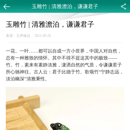
玉雕竹 | 清雅澹泊，谦谦君子
返回
分享
玉雕竹 | 清雅澹泊，谦谦君子
来源：玉界臻品 2021-09-28
一花、一叶……都可以自成一方小世界，中国人对自然，
总有一种雅致的情怀。其中不得不提这其中的极致——
竹。竹，素来有素静淡雅，潇洒自然的气质，令谦谦君子
所心驰神往。古人云：君子比德于竹。歌颂竹“宁静志远，
淡泊幽深”清雅秉性。