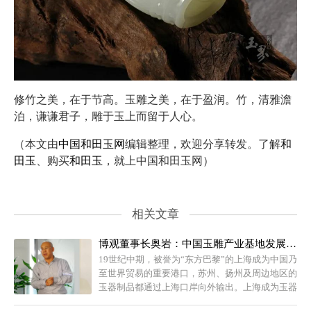
修竹之美，在于节高。玉雕之美，在于盈润。竹，清雅澹
泊，谦谦君子，雕于玉上而留于人心。
（本文由
中国和田玉网
编辑整理，欢迎分享转发。了解
和
田玉
、购买
和田玉
，就上中国和田玉网）
相关文章
博观董事长奥岩：中国玉雕产业基地发展状况浅析
19世纪中期，被誉为“东方巴黎”的上海成为中国乃
至世界贸易的重要港口，苏州、扬州及周边地区的
玉器制品都通过上海口岸向外输出。上海成为玉器
制品最重要的集散港口之后，苏州、扬州等周边地