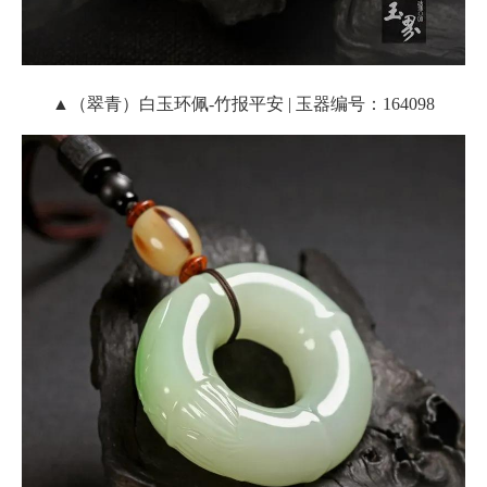
▲（翠青）白玉环佩-竹报平安 | 玉器编号：164098