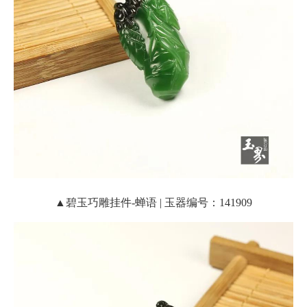
▲碧玉巧雕挂件-蝉语 | 玉器编号：141909