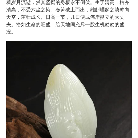
着岁月流逝，然其坚挺的身板永不倒伏。生于清高，枯亦
清高，不受六尘之染。春笋破土而出，雄赳崛起之势冲向
天空，茁壮成长。日高一节，几日便成伟岸挺立的大丈
夫。恰如生命的旺盛，给天地间充斥一股生机勃勃的盛
况。