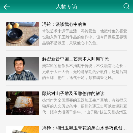
人物专访
返回
搜索
冯钤：谈谈我心中的鱼
常说艺术来源于生活，冯钤爱鱼，他把对鱼的喜爱
也融入到了玉雕作品的创作中。但今日做客玉界臻
品确不是谈玉，只谈他心中的鱼。
解密新晋中国工艺美术大师樊军民
樊军民的创作从不拘泥于传统，不仅融南北之长，
更敢于大开大合，无论是早期的炉瓶件，还是后期
的玉牌、把件，逸气十足，颇有魏晋之风。
顾铭对山子雕及玉雕创作的解读
扬州作为全国重要的玉器加工生产基地，有着得天
独厚的人文历史条件，扬州的琢玉史可以追溯到夏
代，距今大概四千多年。“山子雕”技艺又是扬州玉
雕中的传统技艺，当之无愧的被誉为玉雕中的名
品。
冯钤：和田玉墨玉青花的黑白水墨巧色创作浅谈