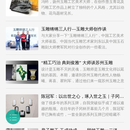
冯钤，扬州玉雕工艺美术大师，在创作墨玉青花及
巧雕工艺作品上树立了独特的个人风格，尤其以动
物、花鸟题材见长。
玉雕锵锵三人行—玉雕大师创作谈
与大家分享一下“玉雕锵锵三人行”，中国工艺美术
大师崔磊、中国当代玉雕艺术家刘东以及中国玉石
雕刻大师樊军民对行业创作的一些看法。
“精工巧治 典则俊雅” 大师谈苏州玉雕
设计是玉雕不灭的灵魂，玉雕师是玉雕文化得以延
续的基因。本期，邀请到苏州玉雕代表性人物杨
曦、蒋喜、瞿利军，通过他们来一窥苏州玉雕之意
韵与内涵。
陈冠军：以出世之心，琢入世之玉｜子冈杯2017系列
做了很多年的系列玉牌，自我突破似乎成了难以逾
越的瓶颈。在往年的子冈杯开幕前几个月，陈冠军
早已胸有成竹，一套全新的系列玉牌已经暗藏不
住，亟待亮相。