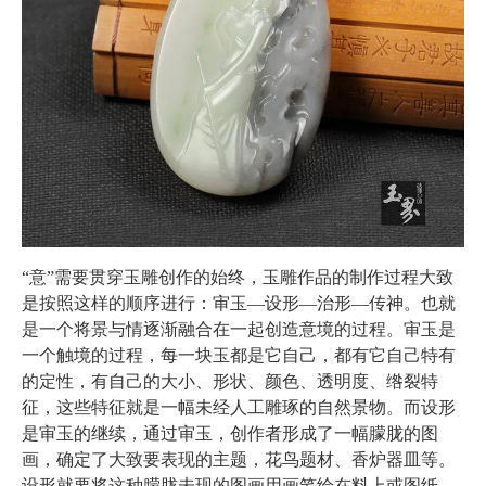
“意”需要贯穿玉雕创作的始终，玉雕作品的制作过程大致
是按照这样的顺序进行：审玉—设形—治形—传神。也就
是一个将景与情逐渐融合在一起创造意境的过程。审玉是
一个触境的过程，每一块玉都是它自己，都有它自己特有
的定性，有自己的大小、形状、颜色、透明度、绺裂特
征，这些特征就是一幅未经人工雕琢的自然景物。而设形
是审玉的继续，通过审玉，创作者形成了一幅朦胧的图
画，确定了大致要表现的主题，花鸟题材、香炉器皿等。
设形就要将这种朦胧未现的图画用画笔绘在料上或图纸