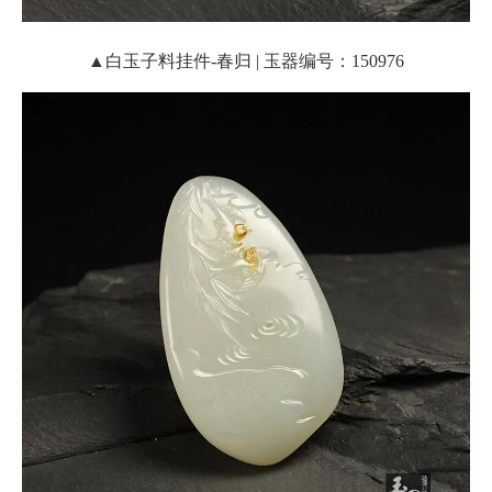
▲白玉子料挂件-春归 | 玉器编号：150976