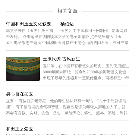
相关文章
中国和田玉玉文化叙要－－杨伯达
本文章来自《玉界》第三期，《玉界》由中国和田玉网制作，新浪网联
合发行。 点击这里在线阅读本文章的电子杂志版 点击这里进入《玉
界》电子杂志专题页 中国和田玉是指产于昆仑山的透闪石玉，亦可专指
出产...
玉漆良缘 古风新生
玉和漆，在中国都有着悠久的历史。玉的使用超过
8000年而未断绝，距今约7000年的河姆渡文化也
出现了最早的漆器并一直流传至今。两者都是中华
文化重要的物质载体。
身心自在如玉
提要： 有位百岁老寿星，他的养生秘诀只有一句话，“六十不死就该活
埋”，有了被活埋的勇气和智慧，视自己是该为年轻人挪地的人了，就
不会有贪欲、贪财、贪色、贪心，就能降心、炼性、超界。不过，到我
六十活埋时，只贪一块玉观音配身保佑。
和田玉之爱玉