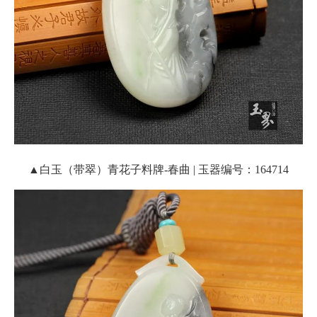
▲白玉（带翠）青花子料牌-春曲 | 玉器编号：164714