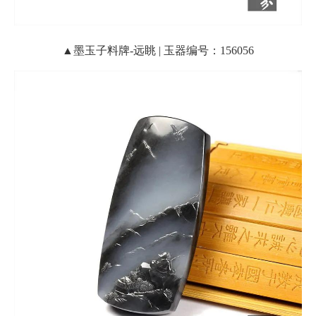
▲墨玉子料牌-远眺 | 玉器编号：156056