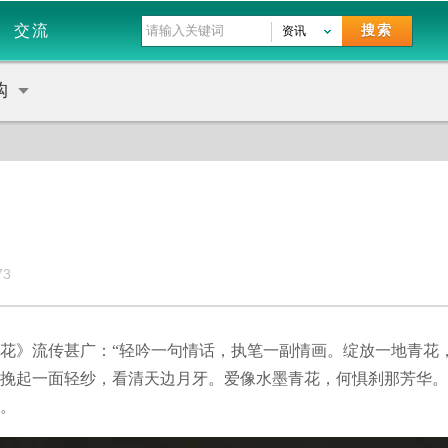
交流
搜索
资讯
购
73
花》流传甚广：“轻吟一句情话，执笔一副情画。绽放一地青花
挽起一面轻纱，看清天边月牙。爱像水墨青花，何惧刹那芳华。
。