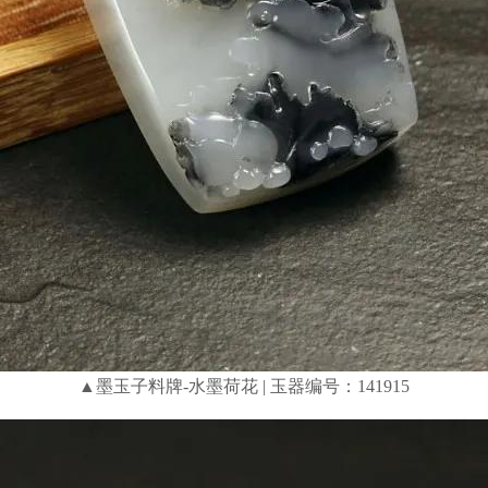
▲墨玉子料牌-水墨荷花 | 玉器编号：141915