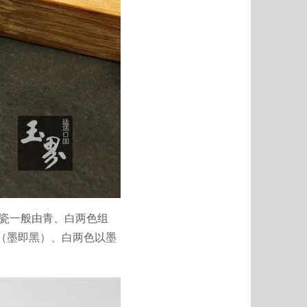
花瓷一般由青、白两色组
黑（墨即黑）、白两色以墨