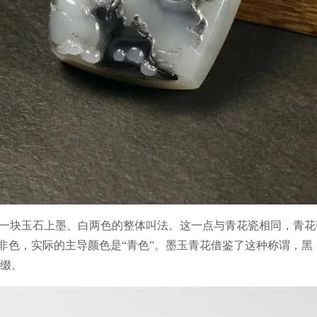
对一块玉石上墨、白两色的整体叫法。这一点与青花瓷相同，青
”亦非色，实际的主导颜色是“青色”。墨玉青花借鉴了这种称谓，
缀。