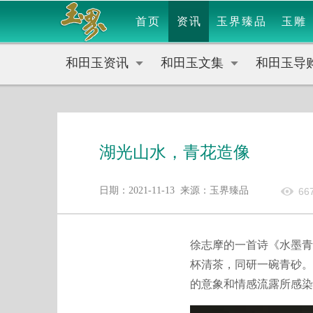
首页
资讯
玉界臻品
玉雕
和田玉资讯
和田玉文集
和田玉导
湖光山水，青花造像
日期：2021-11-13 来源：玉界臻品
66
徐志摩的一首诗《水墨青
杯清茶，同研一碗青砂。
的意象和情感流露所感染