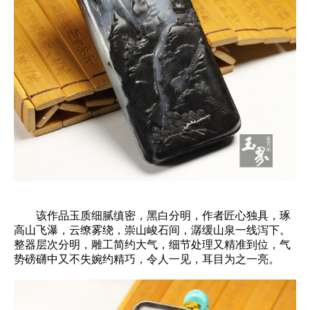
该作品玉质细腻缜密，黑白分明，作者匠心独具，琢
高山飞瀑，云缭雾绕，崇山峻石间，潺缓山泉一线泻下。
整器层次分明，雕工简约大气，细节处理又精准到位，气
势磅礴中又不失婉约精巧，令人一见，耳目为之一亮。