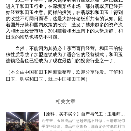
2013年下半年，越来越多的南方翡翠老板已经试探式
进入了和田玉行业，在深圳某些市场，部分翡翠店已经开
始经营和田玉生意。同样的投资，在翡翠和和田玉上得到
的收益不可同日而语，这是大部分老板所共有的认知。随
着国外形势和国内政策的改变，激发了越来越多的资产流
入和田玉经营市场，2014随着和田玉南下的大势所趋，和
田玉的涨势也将势不可挡。
当然，不能因为其势必上涨而盲目经营。和田玉的特
殊性质导致了加盟连锁成为了适合它的经营模式，和田玉
连锁经营也已经成为了现在最热门的投资行业之一了。
（本文由
中国和田玉网
编辑整理，欢迎分享转发。了解
和
田玉
、购买
和田玉
，就上中国和田玉网）
相关文章
【原料，买不买？】自产与代工：玉雕师“自我vs生存”
近年来，玉雕成品生意越来越不好做，玉雕市场似
乎显得冷清。成品生意萧条，那肯定会拉低原料市