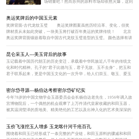
场销量吧！然而苏州的原料市场却依然火爆，这到
底是为什么呢？
奥运奖牌后的中国玉元素
奖牌背面-古代龙纹玉璧 奥运奖牌图案虽然历经沿革、变化，但奖
牌材质从未如此突破，一块美玉将打破百年奥运的奖牌传统！ 北京
奥运奖牌背面镶嵌着取自中国古代龙纹玉璧造型的玉璧。 颜色选择有讲
究 ...
昆仑采玉人---美玉背后的故事
玉记载着中国历代朝王的历史变迁，承载着中华民族近八千年的传统文
化和时代精神。孔子的“君子比德与玉，君子无故、玉不去身”，把玉和
君子联系起来，更是中国玉文化的一次升华，给人们崇玉、敬玉、爱玉
提供精神之...
密尔岱寻源---杨伯达考察密尔岱矿纪实
今年78岁的中国文物学会玉器委员会会长杨伯达老先生，1956年调入故
宫博物院后，一个偶然的机会观摩了上万件清代皇家收藏的和田玉器，
被其温润莹泽的质地美、精美绝伦的工艺以及出神入化的艺术美深深的
所吸引...
玉价飞涨挖玉人增多 玉龙喀什河千疮百孔
围绕着和田玉已经形成了一条完整的产业链，和田玉原料的骤减和和田