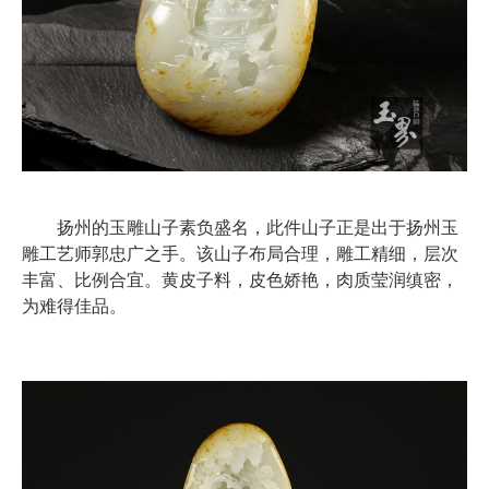
扬州的玉雕山子素负盛名，此件山子正是出于扬州玉
雕工艺师郭忠广之手。该山子布局合理，雕工精细，层次
丰富、比例合宜。黄皮子料，皮色娇艳，肉质莹润缜密，
为难得佳品。