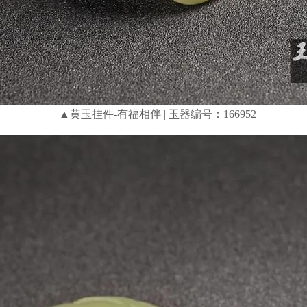
▲黄玉挂件-有福相伴 | 玉器编号：166952