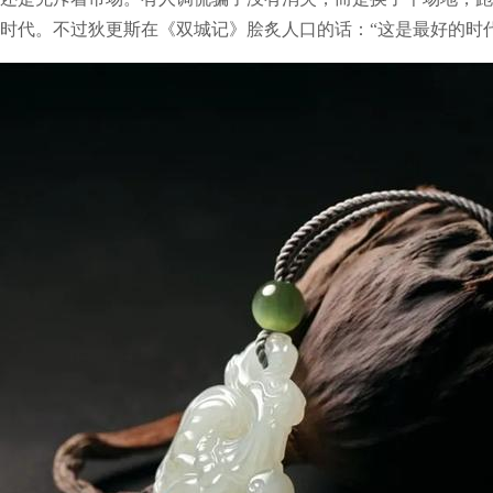
时代。不过狄更斯在《双城记》脍炙人口的话：“这是最好的时