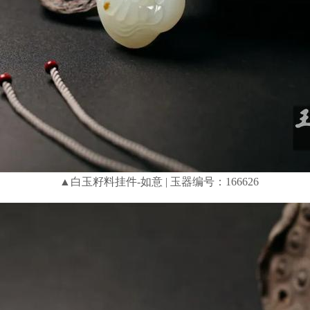
▲白玉籽料挂件-如意 | 玉器编号：166626