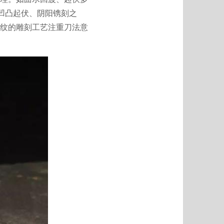
器凹凸起伏、阴阳镌刻之
纹的雕刻工艺注重刀法意