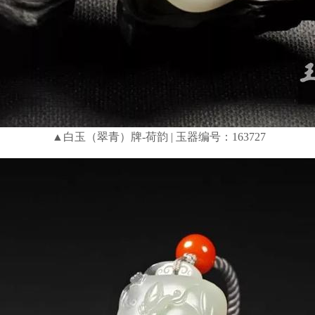
▲白玉（翠青）牌-荷韵 | 玉器编号：163727