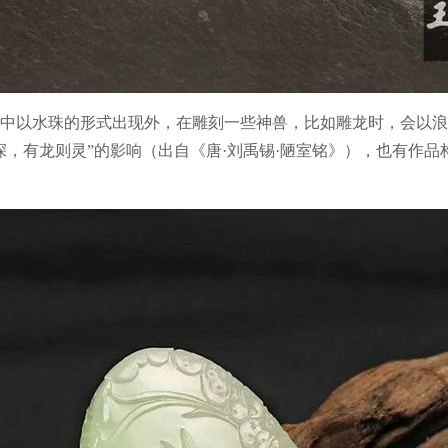
中以水珠的形式出现外，在雕刻一些神兽，比如雕龙时，会以浪
深，有龙则灵”的影响（出自《唐·刘禹锡·陋室铭》），也有作