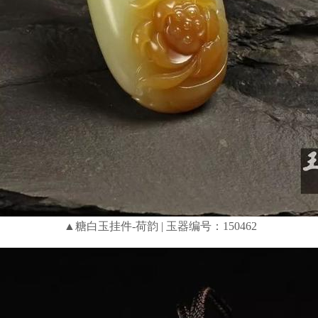
▲糖白玉挂件-荷韵 | 玉器编号：150462