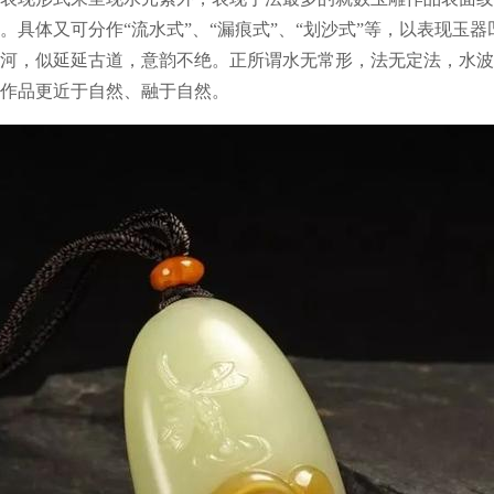
。具体又可分作“流水式”、“漏痕式”、“划沙式”等，以表现玉
河，似延延古道，意韵不绝。正所谓水无常形，法无定法，水波
作品更近于自然、融于自然。