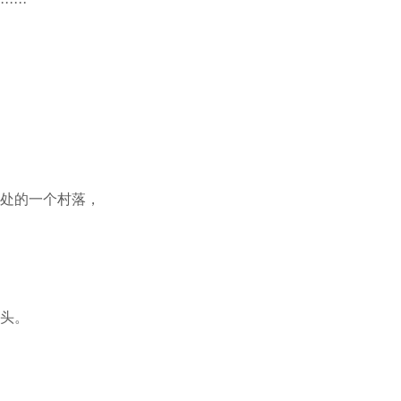
···
处的一个村落，
头。