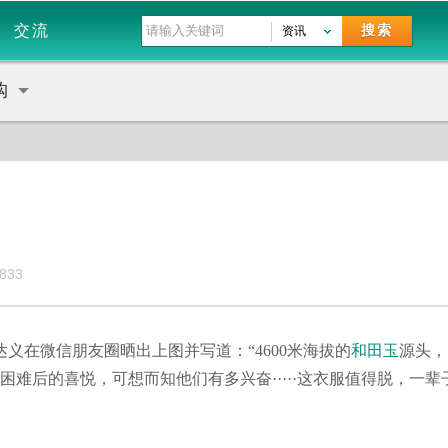
交流
搜索
资讯
购
833
朱达义在微信朋友圈晒出上图并写道：“4600米海拔的
和田玉
源头，
困难后的喜悦，可想而知他们有多兴奋·····这衣服值得脱，一