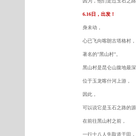
因为，他们走过玉石之路···
6.16日，出发！
身未动，
心已飞向喀朗古塔格村，
著名的”黑山村”。
黑山村是昆仑山腹地最深
位于玉龙喀什河上游，
因此，
可以说它是玉石之路的源
在前往黑山村之前，
一行十八人先取道于田，