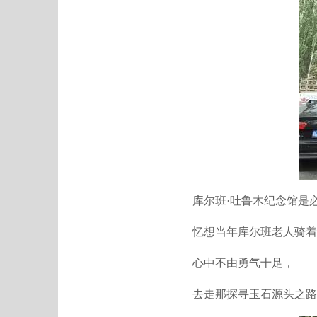
库尔班·吐鲁木纪念馆是
忆想当年库尔班老人骑着
心中不由勇气十足，
去走那探寻玉石源头之路