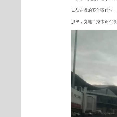
去往静谧的喀什喀什村，
那里，赛地苦拉木正召唤