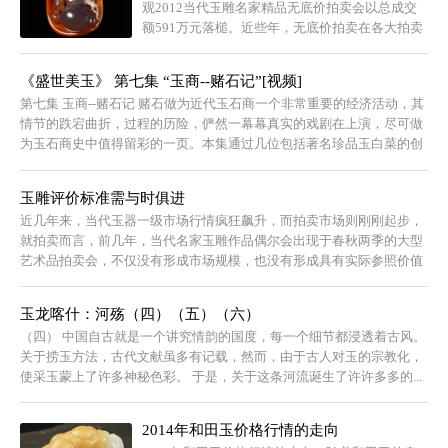
观2012当代玉雕名家精品无底价拍卖会以总成交
额591万元落槌。近些年，无底价拍卖在各大拍卖
公司流行起来。中国嘉德第30期四季拍卖、北京
保利第19期...
《盛世美玉》 第七集 “玉商--赌石记”[视频]
第七集 玉商--赌石记 赌石做为近代玉石商一个非常重要的经济活动，其
情节的跌宕曲折，过程的历险，俨然一幕幕真实的戏剧在上演，尽可做
为玉石商史中值得留彩的一页。本集通过几位包括著名珍品玉白菜的创
作者在...
玉雕评价标准需与时俱进
近几年来，当代玉器一级市场行情疯狂飙升，而拍卖市场则刚刚起步，
就拍卖而言，前几年，当代名家玉雕作品偶尔会出现于春秋两季的大型
艺术品拍卖会，不仅没有形成市场规模，也没有形成具有实际参照价值
的行情，少数...
玉龙喀什：河殇（四）（五）（六）
（四） 中国自古就是一个讲究情韵的国度，每一个细节都浸透着古风。
关于捞玉方法，古代文献虽多有记载，然而，由于古人对玉的宗教化，
使采玉蒙上了许多神秘色彩。 于是，关于这条河流诞生了许许多多的...
2014年和田玉价格行情的走向