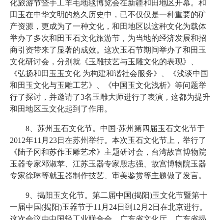
化旅游节暨手工羊毛地毯博览会在新疆和田地区开幕。和
田玉在中华文明的悠久历史中，已不仅仅是一种重要的矿
产资源，更成为了一种文化，和田地区以这种文化为载体
举办了多次和田玉石文化旅游节，为当地的经济发展和招
商引资带来了显著的成效。这次玉石节期间举办了和田玉
文化研讨会，分别就《玉雕技艺与玉雕文化的表现》、
《弘扬和田玉玉文化 为构建和谐社会服务》、《浅谈中国
和田玉文化与玉雕工艺》、《中国玉文化浅析》等问题举
行了探讨，并邀请了3名玉雕大师进行了表演，这都为提升
和田地区玉文化起到了作用。
8、苏州玉石文化节。中国·苏州第四届玉石文化节于
2012年11月23日在苏州举行。本次玉石文化节上，举行了
《陆子冈和苏作玉雕艺术》主题研讨会，台湾故宫博物院
玉器专家邓淑苹、江苏玉器专家殷志强、故宫博物院玉器
专家徐琳等就玉器制作技艺、审美鉴赏等主题做了发言。
9、揭阳玉文化节。第二届中国(揭阳)玉文化节暨第十
一届中国(揭阳)玉器节于11月24日到12月2日在北京进行。
这次会议由中国轻工业联合会、广东省文化厅、广东省揭