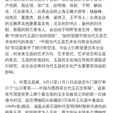
卢兆荫、殷志强、张广文，彭明瀚、张尉、于明、解如
光、汪永基等人；出席会议的上海玉雕大师有：钱振峰、
倪伟滨、夏惠杰、易少勇、翟倚卫、王平等人；出席会议
的玉雕界其他重要嘉宾有：北京的刘书占，扬州的刘月
朗，新疆的郭兰香等人。会议由于明即笔者主持，围绕
着“中国当代玉器行业的现状”、“如何迎接中国当代玉器艺
术化时代的来临”、“中国当代玉器艺术化与商业化的区
别”等话题展开了研讨和交流。与会人们希望通过本次会
议，对未来玉器的艺术方向、艺术形式、艺术语言和玉器
的形态、玉器的价值趋向、玉器的文化地位等相关课题进
行研究。这次会议将对当代玉器的文化产生重要而深远的
影响。
3、中墨玉器展。8月15至11月11日在故宫午门展厅举
行了“山川菁英——中国与墨西哥古代玉石文明展”。该展
览可谓是世界上两个最古老的玉文化板块之间的第一次碰
撞与对话。故宫博物院从收藏的3万余件玉石器中遴选出
100件(套)展品，涵盖从新石器时代至明清时期有代表性的
精美玉器，时间跨度为八千年；墨方则从全国多个博物馆