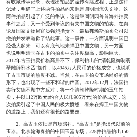
有收藏传承记录，表现出拍品的流传有绪过程，正是这种
记录，明确了上述两件拍品的来源是圆明园流失文物。这
两件拍品引起了广泛的争议，这是继圆明园兽首海外拍卖
事件之后，又一个受到争议的有关中国文物的拍卖。在舆
论及国家文物局官员强烈指责下，最后邦瀚斯拍卖公司以
撤拍并发表道歉了结此事。这一事件，一方面说明中国已
经强大起来，可以有底气地来捍卫中国文物，另一方面，
也说明明清玉在古玉的拍卖中关注度极高，影响巨大。
2012年古玉拍卖价格高居不下，保利拍出的“清乾隆御制翡
翠雕辟邪水丞”摆件，以4945万人民币的价格成交，也说明
了古玉市场的热度不减。当然，在古玉拍卖市场尚好的情
形下，也出现了一些不和谐的声音。2012年12月，法国拍
卖行艾德不顾中方反对，将一个清朝乾隆时期的玉玺拍
卖，并以112万欧元(约合人民币905万元)的价格成交，这
次拍卖引起了中国人民的极大愤怒，看来在捍卫中国文物
的道路上，我们还有很长的路要走。
2、高古玉依旧是市场陪衬。“高古玉”是指汉代以前的
玉器。北京翰海春拍的中国玉器专场，228件拍品拍出150