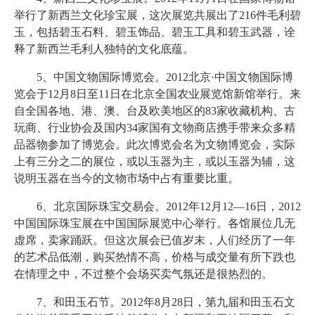
举行了新西兰文化珍宝展，这次展览共展出了216件毛利碧
玉，包括碧玉石料、碧玉饰品、碧玉工具和碧玉武器，诠
释了新西兰毛利人独特的文化底蕴。
5、中国文物国际博览会。2012北京·中国文物国际博
览会于12月8日至11日在北京全国农业展览馆新馆举行。来
自全国各地、港、澳、台及欧美地区的83家收藏机构、古
玩商、行业协会及国内34家国有文物商店携手带来众多精
品器物参加了博览会。此次博览会名为文物博览会，实际
上有三分之二的展位，或以玉器为主，或以玉器为辅，这
说明玉器在当今的文物市场中占有重要比重。
6、北京国际珠宝交易会。2012年12月12—16日，2012
中国国际珠宝展在中国国际展览中心举行。各馆展位几无
虚席，卖家踊跃。但这次展会已值岁末，人们经历了一年
的艺术品低潮，购买热情不高，价格与成交量有所下跌也
在情理之中，不过整个会场买卖气氛还是很热烈的。
7、和田玉石节。2012年8月28日，第九届和田玉石文