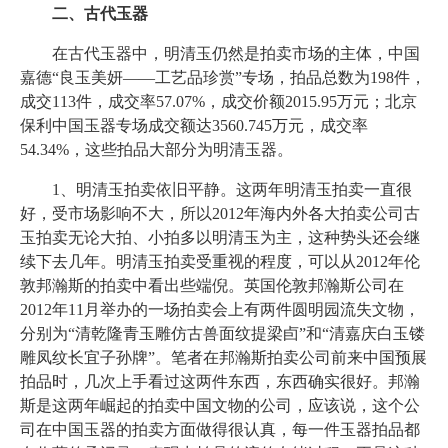
二、古代玉器
在古代玉器中，明清玉仍然是拍卖市场的主体，中国
嘉德“良玉美妍——工艺品珍赏”专场，拍品总数为198件，
成交113件，成交率57.07%，成交价额2015.95万元；北京
保利中国玉器专场成交额达3560.745万元，成交率
54.34%，这些拍品大部分为明清玉器。
1、明清玉拍卖依旧平静。这两年明清玉拍卖一直很
好，受市场影响不大，所以2012年海内外各大拍卖公司古
玉拍卖无论大拍、小拍多以明清玉为主，这种势头还会继
续下去几年。明清玉拍卖受重视的程度，可以从2012年伦
敦邦瀚斯的拍卖中看出些端倪。英国伦敦邦瀚斯公司在
2012年11月举办的一场拍卖会上有两件圆明园流失文物，
分别为“清乾隆青玉雕仿古兽面纹提梁卣”和“清嘉庆白玉镂
雕凤纹长宜子孙牌”。笔者在邦瀚斯拍卖公司前来中国预展
拍品时，几次上手看过这两件东西，东西确实很好。邦瀚
斯是这两年崛起的拍卖中国文物的公司，应该说，这个公
司在中国玉器的拍卖方面做得很认真，每一件玉器拍品都