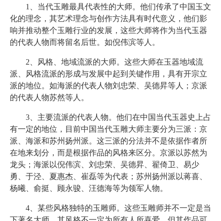
1、当代玉雕最具代表性的大师。他们传承了中国玉文
化的理念，其艺术理念与创作方法具有时代意义，他们影
响并推动整个玉雕行业的发展，这些大师将作为当代玉器
的代表人物而将留名后世。如倪伟滨等人。
2、风格、地域流派的大师。这些大师在玉器地域流
派、风格流派的形成与发展中起到关键作用，具有开宗立
派的地位。如海派的代表人物刘忠荣、吴德昇等人；京派
的代表人物苏然等人。
3、主要流派的代表人物。他们在中国当代玉器史上占
有一定的地位，目前中国当代玉雕大师主要分为三派：京
派、海派和苏州扬州派。这三派的分法并不是依据作者所
在地来划分，而是根据作品的风格来区分。京派以苏然为
龙头；海派以倪伟滨、刘忠荣、吴德昇、翟倚卫、易少
勇、于泾、夏惠杰、崔磊等为代表；苏州扬州派以蒋喜、
杨曦、俞挺、顾永骏、汪德海等为领军人物。
4、某些风格独特的玉雕师。这些玉雕师并不一定是当
下著名大师，其风格不一定为所有人所喜爱，但其作品可