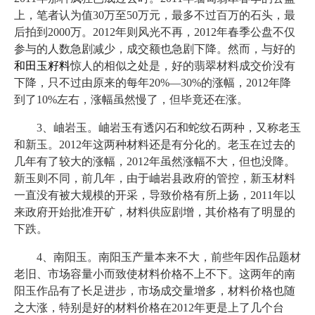
上，笔者认为值30万至50万元，最多不过百万的石头，最
后拍到2000万。2012年则风光不再，2012年春季公盘不仅
参与的人数急剧减少，成交额也急剧下降。然而，与好的
和田玉籽料
惊人的相似之处是，好的翡翠材料成交价没有
下降，只不过由原来的每年20%—30%的涨幅，2012年降
到了10%左右，涨幅虽然慢了，但毕竟还在涨。
3、岫岩玉。岫岩玉有透闪石和蛇纹石两种，又称老玉
和新玉。2012年这两种材料还是有分化的。老玉在过去的
几年有了较大的涨幅，2012年虽然涨幅不大，但也没降。
新玉则不同，前几年，由于岫岩县政府的管控，新玉材料
一直没有被大规模的开采，导致价格有所上扬，2011年以
来政府开始批准开矿，材料供应剧增，其价格有了明显的
下跌。
4、南阳玉。南阳玉产量本来不大，前些年因作品题材
老旧、市场容量小而致使材料价格不上不下。这两年的南
阳玉作品有了长足进步，市场成交量增多，材料价格也随
之大涨，特别是好的材料价格在2012年更是上了几个台