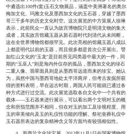
中遴选出100件(套)玉石文物展品，涵盖中美洲著名的奥尔
梅加文化、玛雅文化及墨西加文化的玉石器，穿越了墨西
哥三千多年的历史文化时空。这次展览的中方策展人徐琳
表示，此前民众一直认为故宫博物院只是明清文物的集大
成者，其实故宫馆藏玉器从新石器时代到清代从未间断，
这在全世界博物馆都很罕见。此次亮相的馆藏玉器八成以
上都是明代以前的玉器，而且很多都是首次公开展出。譬
如红山文化的“玉龙”是目前所见同类器中最大的一件，同
期的“玉巫人”则是海内外仅存的孤品，墨西加文化的绿石
二重人像、翡翠面具则是从墨西哥远道而来的珍宝。她认
为，虽然中国与墨西哥地处太平洋两岸，但考古发掘所获
得的资料表明，早在远古时期，两国人民可能就已通过各
种方式进行过交流。此次展览选取各自文化中一个共有的
载体——玉石器来进行展示，可以看出两个文明对玉的概
念和所指范围并不相同，但在对玉的加工及珍视程度、用
玉的审美倾向及玉的礼仪性功能的理解、祭祀丧葬礼仪中
玉石器所表达的复杂精神含义等方面均有较强相似性。
4、新西兰文化珍宝展。2012年11月1日在国家博物馆