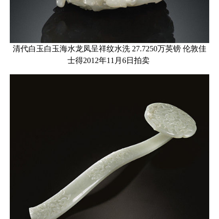
清代白玉白玉海水龙凤呈祥纹水洗 27.7250万英镑 伦敦佳
士得2012年11月6日拍卖