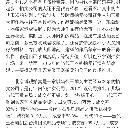
异，外行人不易看出这种差异。因为当代玉器的拍卖刚刚
起步，拍卖公司的人还不是很有经验，还看不出其中的当
代玉器的差别，导致过去一段时间拍卖公司征集来的玉雕
大师作品往往不是其精品，作品流拍是常事，这一现象给
玉器藏家造成误解，以为大师作品有价无市，而不敢涉足
玉器收藏。实际上，大师雕刻的精品，在没有送达拍卖公
司之前，多已被收藏者收藏了。还有的情况是不少人买到
好的材料，专门请大师雕刻，这样的作品藏家一般舍不得
出售，都是自己收藏赏玩，等待升值，所以也不拿到拍卖
市场上来。然而，2012年的当代玉器的拍卖行情有所改
观，主要得益于几家专做玉器拍卖的公司的市场推进。
北京博观拍卖是一家以当代玉雕为主要经营对象的拍
卖公司，是行业内的拍卖公司。2012年该公司推出了几场
当代玉雕专场，成交都不错。如：“盈握于心——当代玉石
雕刻名家艺术精品专场”，成交额758.4万元，成交率
33%；“佛性禅心——当代玉石雕刻精品之佛教题材专
场”，成交额81.9万元，成交率58.3%；“时代印记——当代
玉石雕刻之台湾回流精品专场”，成交额299.7万元，成交