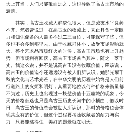
大上其当，人们只能敬而远之，这也导致了高古玉市场的
衰落。
其实，高古玉收藏人群貌似很大，但是藏友水平良莠
不齐。笔者曾说过，在高古玉的收藏上，真正具备一定眼
力和知识储备的人最多不过二三百位，可能保守了些，但
多也不会多到那里去。由于收藏群体小，故受市场影响就
大。整个艺术品市场红火的时候，高古玉市场也有上升趋
势，但市场稍有回落，高古玉市场首当其冲，随之一落千
丈。我这么说，并不是说高古玉没有收藏价值，应该说，
高古玉的价值迄今还远远没有被人们所认识，她那光耀千
秋的文化与艺术光芒，在中华文明的历程中始终是人们前
行道路上的火炬和明灯，其重要地位以何种价格来衡量都
不为过，历史上也出现过一块璧价值十五座城的现象，今
天的价格低迷也只是高古玉历史长河中的小插曲，假以时
日，高古玉的价值总会被世人所认识，那时的价格也会体
现其应有的价值，但这个过程要考验收藏者的耐力与实
力，只要能熬得住，美好的愿景就在明天。