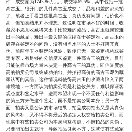
件，成交额为1743.86万元，成交率65.5%，其中包括一批
高古玉。很开门的几件高古玉成交了，品相稍差的都流拍
了。笔者上手看过这批高古玉，真伪没有问题，估价也不
高，但拍卖结果并不理想。这说明在市场不好的时候，收
藏家不愿意收藏将来出手比较难的藏品，高古玉就属较难
出手的藏品，难出手最关键的症结在于鉴定难，高古玉的
确存在鉴定难的问题，没有相当水平的人士不好辨其真
伪。前两年玉器鉴定的风波，致使已无一家鉴定机构或鉴
定专家，有足够的公信度来鉴定一件高古玉的真伪。目前
只能依靠市场力量来决定一件高古玉的真伪，即信誉度较
高的拍卖公司最终成功拍出、并拍得高价的高古玉即为藏
家认可的真品。这种情况就使得高古玉的收藏者陷入了两
难境地：一方面认为拍卖公司是利益攸关方，难以保证客
观态度和鉴定水平，进而希望出现一个不受任何利益影响
的第三方来做这个鉴定，而不是拍卖公司本身；另一方
面，拍卖又是公认的市场结果，拍品成功拍出又是其真伪
的风向标，又不得不将最后的鉴定大权交给拍卖公司。而
现实中有些拍卖公司为本身利益考虑，不辨拍品的真伪，
只要能拍出去就行，导致拍品良莠不齐，这就使有些藏家