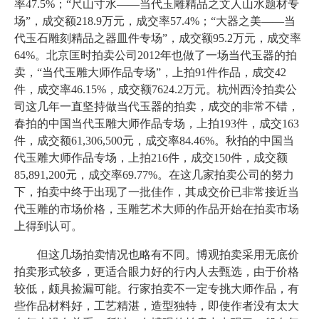
率47.5%；“尺山寸水——当代玉雕精品之文人山水题材专
场”，成交额218.9万元，成交率57.4%；“大器之美——当
代玉石雕刻精品之器皿件专场”，成交额95.2万元，成交率
64%。北京匡时拍卖公司2012年也做了一场当代玉器的拍
卖，“当代玉雕大师作品专场”，上拍91件作品，成交42
件，成交率46.15%，成交额7624.2万元。杭州西泠拍卖公
司这几年一直坚持做当代玉器的拍卖，成交的非常不错，
春拍的中国当代玉雕大师作品专场，上拍193件，成交163
件，成交额61,306,500元，成交率84.46%。秋拍的中国当
代玉雕大师作品专场，上拍216件，成交150件，成交额
85,891,200元，成交率69.77%。在这几家拍卖公司的努力
下，拍卖中终于出现了一批佳作，其成交价已非常接近当
代玉雕的市场价格，玉雕艺术大师的作品开始在拍卖市场
上得到认可。
但这几场拍卖情况也略有不同。博观拍卖采用无底价
拍卖形式较多，更适合眼力好的行内人去甄选，由于价格
较低，颇具捡漏可能。行家拍卖不一定专挑大师作品，有
些作品材料好，工艺精湛，造型独特，即使作者没有太大