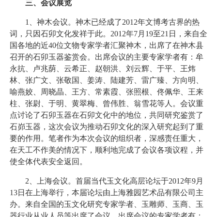
三、会议展览
1、神木会议。神木已经成了2012年文博考古界的热
词，只因石卯文化发祥于此。2012年7月19至21日，来自全
国各地的近40位文物专家学者汇聚神木，出席了在神木县
召开的石卯玉器鉴赏会。出席会议的主要专家学者有：牟
永抗、卢兆荫、云希正、赵朝洪、刘云辉、于平、王炜
林、张广文、张敬国、姜涛、陆建芳、雷广臻、方向明、
喻燕姣、周晓晶、王方、常素霞、张照根、佟佩华、王来
柱、张尉、于明、黄翠梅、曾伟胜、翁雪花等人。会议重
点讨论了石卯玉器在石卯文化中的地位，共同研究鉴赏了
石峁玉器，这次会议为推动石卯文化的深入研究起到了重
要的作用。笔者作为本次会议的组织者，深感责任重大，
在天工不作美的情况下，顺利地完成了会议各项议程，并
使全体代表安全返回。
2、上海会议。首届当代玉文化高层论坛于2012年9月
13日在上海举行，本届论坛由上海雅园艺术品有限公司主
办。来自全国的玉文化研究专家学者、玉雕师、玉商、玉
器行业从业人员等出席了会议。出席会议的专家学者有：