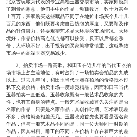
北京古玩城为代表的专业高档玉器交易市场，卖家则感到
了刺骨的寒意，他们手中的作品，动辄数万、数十万甚至
上百万，买家购买这些藏品不同于在地摊市场买个几十几
百元的东西，他们既要考虑自己钱包的厚度，又要顾及作
品的升值潜力，还要观望艺术品大环境的市场情况。大环
境好，作品价格高点低点都可以接受，反正以后都会涨
价，大环境不好，出手投资的买家就非常慎重，这就导致
市场中的高端玉器交易减少。
2、拍卖市场一路高歌。和田玉在近几年的当代玉器拍
场市场上占主流地位，有时占到了一场拍卖会拍品的九成
以上。过去几年间，和田玉当代玉雕在拍场的价格抵不过
私下交易价格，拍卖市场一度难觅精品，因而和田玉当代
玉器拍卖一直低迷。玉器收藏既有一般艺术品收藏的共
性，也有其自身的特点。一般艺术品收藏首先关注的是否
名家的作品，只要是名家作品，其创作时期、艺术表现差
不多，价格就会相差无几。玉器收藏首先也要看是否名家
作品，但与一般艺术品不同的是，同一位大师同一时期的
作品，因其材料、雕工的不同，在价格上存在着巨大的差