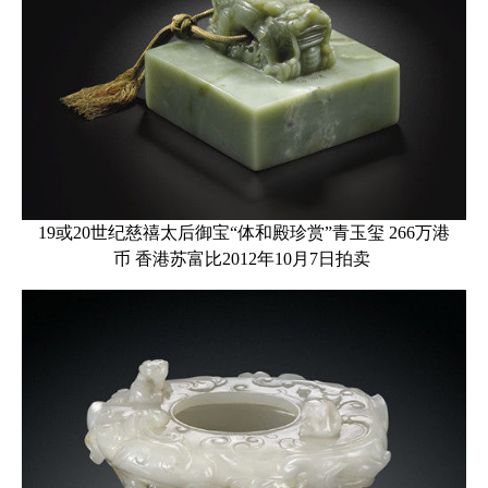
19或20世纪慈禧太后御宝“体和殿珍赏”青玉玺 266万港
币 香港苏富比2012年10月7日拍卖