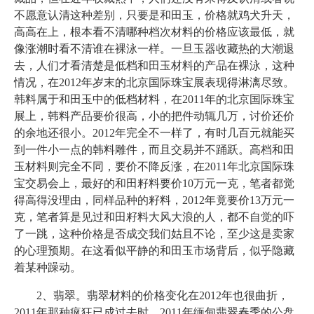
不愿意认清这种差别，只要是和田玉，价格就鸡犬升天，
高高在上，根本看不清哪种档次材料的价格应该最低，就
像涨潮时看不清谁在裸泳一样。一旦玉器收藏热的大潮退
去，人们才看清楚是低档和田玉材料的产品在裸泳，这种
情况，在2012年岁末的北京国际珠宝展表现得淋漓尽致。
韩料属于和田玉中的低档材料，在2011年的北京国际珠宝
展上，韩料产品要价很高，小的把件动辄几万，讨价还价
的余地还很小。2012年完全不一样了，有时几百元就能买
到一件小一点的韩料雕件，而且交易并不踊跃。高档和田
玉材料则完全不同，要价不降反涨，在2011年北京国际珠
宝交易会上，最好的和田籽料要价10万元一克，笔者都觉
得高得没理由，同样品种的籽料，2012年竟要价13万元一
克，笔者算是见过和田籽料大风大浪的人，都不自觉的吓
了一跳，这种价格是否成交我们姑且不论，至少这是卖家
的心理预期。在这看似平静的和田玉市场背后，似乎隐藏
着某种躁动。
2、翡翠。翡翠材料的价格变化在2012年也很曲折，
2011年那种疯狂已成过去时。2011年缅甸翡翠春季的公盘