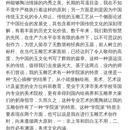
种能够陶冶情操的内秀之美。长期的耳濡目染，我在不知
不觉中严格执行着这样的原则；另一方面是则是因为中国
传统玉文化的令人仰止。传统的玉雕工艺从一个侧面论述
了中国社会的发展史，其包含着对中国传统文化的深刻理
解，有着丰富的历史文化价值。数千年来，我们勤劳智慧
的先民，在生产力水平非常有限的条件下，以不可思议的
创作力，为世人留存了无数堪称经典的玉器，前人树立的
标杆、在当代玉雕艺术家面前，已经达到了令人敬仰的高
度，为中国的玉文化书写了辉煌的篇章。这样一种源远流
长的传统，值得我们去发扬光大。基于这两点，业内的师
长们曾说，我的玉雕艺术有一种学院派的特质，这便是一
种“无心插柳”的结果了。从小就接触绘画、美术、艺术设
计及鉴赏的全方位科班教育，受业于天津市美术学校等国
内专业的美术院校，更有幸得到国内绘画界和玉雕界大家
们的躬身指导，久而久之，这种专业艺术的熏陶就让我的
玉雕创作有了一种“学院派”的特质。这种“学院派”特质主
要表现在两个方面，也可以说是我在进行玉雕艺术创作
时，向来遵循两大原则，一：非上等和田白玉不用，二、
创作必有渊源，务求文化内涵。