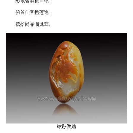
彤顶髫眉祗日竑，
俯首仙客携莲逸，
禧拾尚品渐尨茸。
竑彤傲鼎