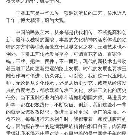
得天地之精华，毓美于内。
玉雕工艺是中华民族一项源远流长的工艺，传承近八
千年，博大精深，蔚为大观。
中国的民族艺术，从来都是代代相传、不断提高和创
新，最终以独特的面貌，丰富的文化精神内涵所体现的独
特的东方审美理念而耸立于世界文化之林，玉雕艺术也不
例外。玉雕工艺传承发展至今，可谓百花齐放、百家争
鸣，玉牌、把件、摆件，不一而足，现代的新技术也带动
着玉雕工艺向更新更远的路上发展。时代的发展也要求玉
雕创作与时俱进，历久弥新。可以说，我们这一代玉雕大
师，无论是从文化传承，还是从历史研究，或者从经济发
展的角度考虑，都承载着传承玉文化、发展玉文化的历史
任务。当下玉雕行业内的泰斗诸如柳朝国大师、马进贵大
师等，都在积极践行，不断突破、创新，我们这些小一辈
的就更应该孜孜以求，促进玉文化更深、更广的发展。不
得不说，每每进行艺术创作时，我都带着一颗虔诚膜拜的
心，因为握在手中的是满载民族精神的和田白玉，内涵厚
重得让我不得不庄重对待；心里想着的是中国数千年的民