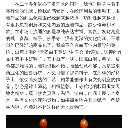
在二十多年潜心玉雕艺术的同时，我也时时关注着玉
雕行业的现状，给我的感受是，在经济利益的驱动下，玉
雕作品的商品化氛围已经越来越浓厚，功利性越来越强，
有很多忽视创意和文化内涵的玉雕作品，缺少修养和水
准。在市场上流通的多是单纯表达吉祥、富贵、发财寓意
的桃、喜鹊、柿子、佛手等，没有更深的文化内涵。玉雕
创作已经渐趋商品化了。我前不久有幸应业内领导的邀
约，出席上海的“天乙白玉英雄‘斗’玉会”做评委，送评的作
品中有不少好料子，其中就有一块，细腻白润，料型、皮
色都是难得的，雕功也很不错，唯独创意不够，只是追求
商业化的随喜诉求，不免可惜了那块料子。在那样的好料
子上，依仗着娴熟的工艺，如果能创作出有文化创意的作
品，那必是锦上添花，相得益彰。上等质地的
和田玉
集天
地之精华，蕴自然之灵秀，温润、洁白，内涵丰厚，本身
是一种有文化内涵的灵物，如果简单地在其上赋予一些随
喜内容，不免对不起这样的天地灵物了。