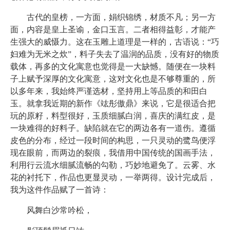
古代的皇榜，一方面，娟织锦绣，材质不凡；另一方
面，内容是皇上圣谕，金口玉言。二者相得益彰，才能产
生强大的威慑力。这在玉雕上道理是一样的，古语说：“巧
妇难为无米之炊”，料子失去了温润的品质，没有好的物质
载体，再多的文化寓意也觉得是一大缺憾。随便在一块料
子上赋予深厚的文化寓意，这对文化也是不够尊重的，所
以多年来，我始终严谨选材，坚持用上等品质的和田白
玉。就拿我近期的新作《竑彤傲鼎》来说，它是很适合把
玩的原籽，料型很好，玉质细腻白润，喜庆的满红皮，是
一块难得的好料子。缺陷就在它的两边各有一道伤。遵循
皮色的分布，经过一段时间的构思，一只灵动的鹭鸟便浮
现在眼前，而两边的裂痕，我借用中国传统的国画手法，
利用行云流水细腻流畅的勾勒，巧妙地避免了。云雾、水
花的衬托下，作品也更显灵动，一举两得。设计完成后，
我为这件作品赋了一首诗：
风舞白沙常吟松，