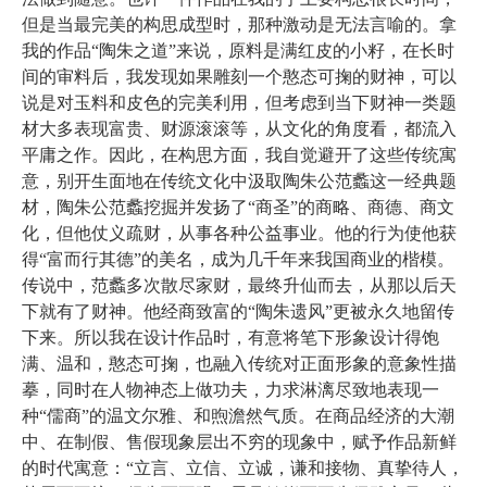
但是当最完美的构思成型时，那种激动是无法言喻的。拿
我的作品“陶朱之道”来说，原料是满红皮的小籽，在长时
间的审料后，我发现如果雕刻一个憨态可掬的财神，可以
说是对玉料和皮色的完美利用，但考虑到当下财神一类题
材大多表现富贵、财源滚滚等，从文化的角度看，都流入
平庸之作。因此，在构思方面，我自觉避开了这些传统寓
意，别开生面地在传统文化中汲取陶朱公范蠡这一经典题
材，陶朱公范蠡挖掘并发扬了“商圣”的商略、商德、商文
化，但他仗义疏财，从事各种公益事业。他的行为使他获
得“富而行其德”的美名，成为几千年来我国商业的楷模。
传说中，范蠡多次散尽家财，最终升仙而去，从那以后天
下就有了财神。他经商致富的“陶朱遗风”更被永久地留传
下来。所以我在设计作品时，有意将笔下形象设计得饱
满、温和，憨态可掬，也融入传统对正面形象的意象性描
摹，同时在人物神态上做功夫，力求淋漓尽致地表现一
种“儒商”的温文尔雅、和煦澹然气质。在商品经济的大潮
中、在制假、售假现象层出不穷的现象中，赋予作品新鲜
的时代寓意：“立言、立信、立诚，谦和接物、真挚待人，