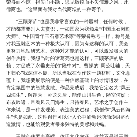
荣辱而不惊，得失而不躁，思见敏锐而不失儒雅之风，此
儒商也。”这里面有我对当代商坛的一种寄予。
“三顾茅庐”也是我非常喜欢的一种题材，任何时候，
才能都需要别人去赏识，一如国家为我颁发“中国玉石雕刻
大师”、“中国青年玉石雕艺术家”等荣誉称号一样，称号是
对我玉雕艺术的一种极大认可，因为有这样的认可，我会
更努力地钻研艺术。这种对才能的认可，可以激发极大的
创作热情，我想当时的诸葛亮也是这样，三顾茅庐的钦
赖，才促成了永垂史册的“隆中对”。曹操的“周公吐辅，天
下归心”我深信不疑。所以当我在创作这一题材时，文化意
蕴上，我想要展示的便是一种信赖基础上的才情迸发，在
肯定氛围中的智慧发散。作品完成后，我给它定名为“风云
四海生”，解题为：卧龙久居，能使山川生色，陋室何妨；
布衣吟啸，且看风云四海生，只待春风。艺术之于创作主
体来说，是一种发现美、表达美的过程，我创作“风云四海
生”也是如此，这种创作可以让人心中涌动起汹涌澎湃的创
造激情，也能给观赏者带来独特的美感和共鸣。
玉雕创作要走高端，体现文化内涵，这并不是说玉雕