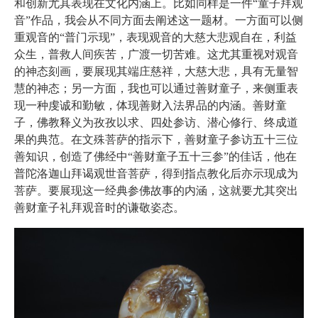
和创新尤其表现在文化内涵上。比如同样是一件“童子拜观
音”作品，我会从不同方面去阐述这一题材。一方面可以侧
重观音的“普门示现”，表现观音的大慈大悲观自在，利益
众生，普救人间疾苦，广渡一切苦难。这尤其重视对观音
的神态刻画，要展现其端庄慈祥，大慈大悲，具有无量智
慧的神态；另一方面，我也可以通过善财童子，来侧重表
现一种虔诚和勤敏，体现善财入法界品的内涵。善财童
子，佛教释义为孜孜以求、四处参访、潜心修行、终成道
果的典范。在文殊菩萨的指示下，善财童子参访五十三位
善知识，创造了佛经中“善财童子五十三参”的佳话，他在
普陀洛迦山拜谒观世音菩萨，得到指点教化后亦示现成为
菩萨。要展现这一经典参佛故事的内涵，这就要尤其突出
善财童子礼拜观音时的谦敬姿态。