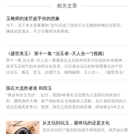
相关文章
玉雕师的迷茫超乎你的想象
当下，活下来才是重要的”这句话成了挂在不少玉雕师的嘴边安慰话。
继续还是退出，不少玉雕师决策两难。
《盛世美玉》 第十一集 “治玉者--天人合一”[视频]
第十一集 治玉者--天人合一重视表达玉石的本性和大自然的生命精神，
追求玉石的气韵生动和文化意境，治玉者在治玉的时候尊重玉的个性，
让治玉、佩玉、赏玉、比德于玉，物我融情，天人合一。《盛世美玉》
第十一...
国石大选胜者谁 和田玉
“黄金有价玉无价”，近日，我国6种著名玉石因为入选国石的候选行
列，骤然身价大增。各产地纷纷在当地媒体上宣称，自己省份境内的入
选玉石最具竞争力。然而，国石之冠究竟归谁所属，持续将近6年之久
的国石之争能...
从文玩到玩玉，最终玩的还是文化
其实文玩到了最后阶段就不单纯是玩，就开始注重