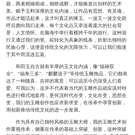
藉，两者相辅相成，相映成辉，才能焕发出别样的艺术
美。赋予玉料深厚的文化内涵，让作品有思想、有灵魂，
作品才能活起来，这才叫真正的琢玉。一波又一波文化前
呼后拥向我们走来，每个文化点又牵连着庞大的社会背
景，人文情怀。在脑海中举行着横跨千年的游行。这种游
行又通过我们的笔、砣转化为具象的线条，折射出独特的
民族心理，这便是传统文化的无限张力，可以让我们痴迷
于其中而流连忘返。
和田玉自古就有丰厚的玉文化内涵，像“福禄双
全”、“福寿三多”、“麒麟送子”等传统玉雕饰品，它们都表
达了一种随喜、吉祥的寓意，可以说至今仍深受人们喜
爱。可我以为，这并不代表着当代的玉雕作品就应该对特
色进行模式地套用，更何况时代在变，文化在变，思想在
变，我们的玉雕创作也应求新求变，在传承中孕育创新，
用创新推动传统文化的进一步发展。
作为具有自己独特风格的玉雕大师，我的玉雕艺术创
作重视传承，侧重在传承的基础上突破、创新，这种突破