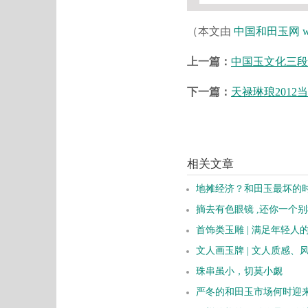
（本文由
中国和田玉网
w
上一篇：
中国玉文化三段
下一篇：
天禄琳琅201
相关文章
地摊经济？和田玉最坏的
摘去有色眼镜 ,还你一个
首饰类玉雕 | 满足年轻人
文人画玉牌 | 文人质感、
珠串虽小，切莫小觑
严冬的和田玉市场何时迎