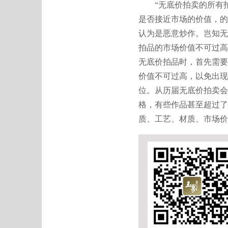
“无底价拍卖的所有拍
是否接近市场的价值，的
认为是恶意炒作。岂知无
拍品的市场价值不可过高
无底价拍品时，首先需要
价值不可过高，以免出现
位。从历届无底价拍卖会
格，有些作品甚至超过了
质、工艺、材质、市场价