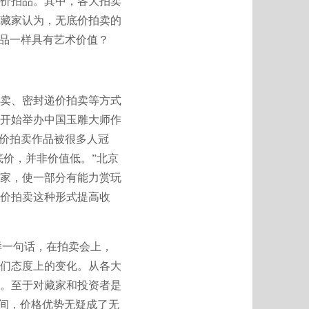
底价拍品。其中，各大拍卖
藏家认为，无底价拍卖的
藏品一样具有艺术价值？
卖、密封递价拍卖等方式
观开始举办中国玉雕大师作
底价拍卖作品被很多人冠
底价，并非价值低。”北京
家，使一部分有能力赏玩
价拍卖这种形式提高收
样一句话，在拍卖会上，
们态度上的变化。从各大
。至于对藏家和投资者是
之间，价格优势无疑成了无