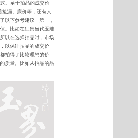
方式。至于拍品的成交价
着捡漏、廉价等，还有人
了以下参考建议：第一，
值。比如在征集当代玉雕
所以在选择拍品时，市场
，以保证拍品的成交价
都拍得了比较理想的价
的质量。比如从拍品的品