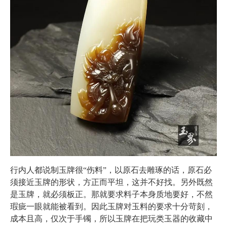
行内人都说制玉牌很“伤料”，以原石去雕琢的话，原石必
须接近玉牌的形状，方正而平坦，这并不好找。另外既然
是玉牌，就必须板正。那就要求料子本身质地要好，不然
瑕疵一眼就能被看到。因此玉牌对玉料的要求十分苛刻，
成本且高，仅次于手镯，所以玉牌在把玩类玉器的收藏中