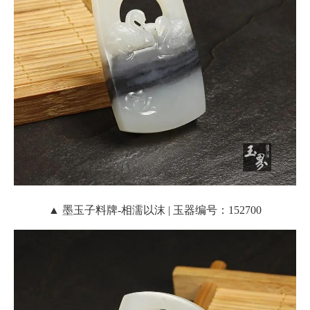
▲ 墨玉子料牌-相濡以沫 | 玉器编号：152700