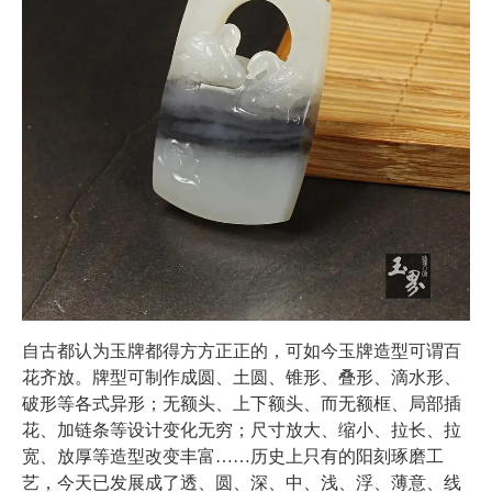
自古都认为玉牌都得方方正正的，可如今玉牌造型可谓百
花齐放。牌型可制作成圆、土圆、锥形、叠形、滴水形、
破形等各式异形；无额头、上下额头、而无额框、局部插
花、加链条等设计变化无穷；尺寸放大、缩小、拉长、拉
宽、放厚等造型改变丰富……历史上只有的阳刻琢磨工
艺，今天已发展成了透、圆、深、中、浅、浮、薄意、线