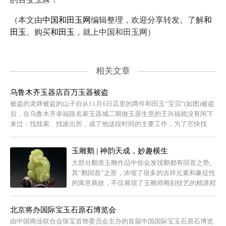
（本文由
中国和田玉网
编辑整理，欢迎分享转发。了解
和
田玉
、购买
和田玉
，就上中国和田玉网）
相关文章
乌鲁木齐玉器店百万玉器被盗
被盗的龙牌被盗的山子自从11月6日店里的两件和田玉“宝贝”(如图)被盗
后，在乌鲁木齐幸福路名家玉器城二期做玉器生意的王兴福就没有闲下
来过：找线索、找派出所，成了他这段时间的主要工作，为了尽快找
到“宝...
玉雕鹅 | 神韵天成，妙趣横生
大部分鹅类玉雕作品中你会发现鹅都有回首之势。
其“鹅回首”之形，浓缩了很多的吉祥元素和象征性
的寓意典故，不仅展现了玉雕师雕刻技艺的精湛程
度，更展现出了中国传统工艺文化。
北京将办国际宝玉石原石博览会
由中国商业联合会珠宝首饰委员会主办的首届中国国际宝玉石原石博览