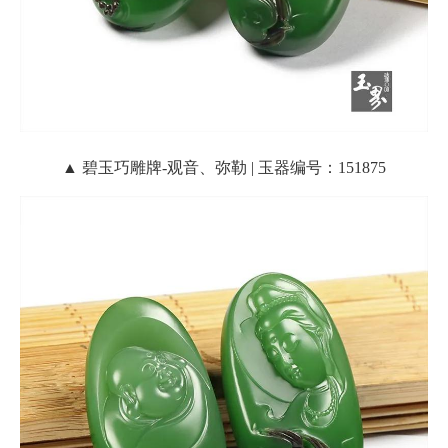
▲ 碧玉巧雕牌-观音、弥勒 | 玉器编号：151875