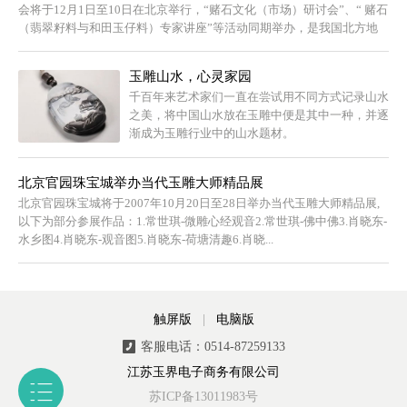
会将于12月1日至10日在北京举行，“赌石文化（市场）研讨会”、“ 赌石
（翡翠籽料与和田玉仔料）专家讲座”等活动同期举办，是我国北方地
区...
玉雕山水，心灵家园
千百年来艺术家们一直在尝试用不同方式记录山水
之美，将中国山水放在玉雕中便是其中一种，并逐
渐成为玉雕行业中的山水题材。
北京官园珠宝城举办当代玉雕大师精品展
北京官园珠宝城将于2007年10月20日至28日举办当代玉雕大师精品展,
以下为部分参展作品：1.常世琪-微雕心经观音2.常世琪-佛中佛3.肖晓东-
水乡图4.肖晓东-观音图5.肖晓东-荷塘清趣6.肖晓...
触屏版
|
电脑版
客服电话：0514-87259133
江苏玉界电子商务有限公司
苏ICP备13011983号