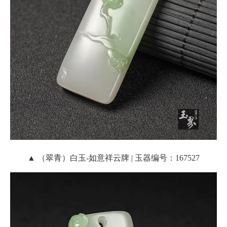
▲ （翠青）白玉-如意祥云牌 | 玉器编号：167527