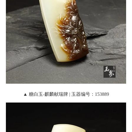
▲ 糖白玉-麒麟献瑞牌 | 玉器编号：153889