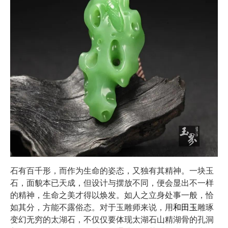
石有百千形，而作为生命的姿态，又独有其精神。一块玉
石，面貌本已天成，但设计与摆放不同，便会显出不一样
的精神，生命之美才得以焕发。如人之立身处事一般，恰
如其分，方能不露俗态。对于玉雕师来说，用
和田玉
雕琢
变幻无穷的太湖石，不仅仅要体现太湖石山精湖骨的孔洞