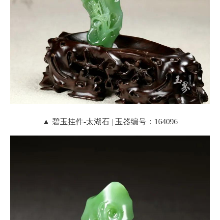
▲ 碧玉挂件-太湖石 | 玉器编号：164096