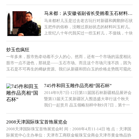
际...
马未都：从安徽省副省长受贿看玉石材料疯涨
马未都籽儿玉是过去老古玩行对新疆和阗鹅卵石状
玉把件的俗称，没雕过原始状态的材料叫玉籽儿。
上世纪八十年代我买过一些玉籽儿，不值钱，十块
八块的，买回来就坠在灯绳上，窗帘绳上，每次抓
在手中时都感到温润，能...
炒玉也疯狂
一年多来，股市热牵动着不少人的心。然而，还有一个市场的温度相比
股市一点不逊色，那就是——玉石市场。而且这个市场只涨不跌，因为
玉石是不可再生的稀缺资源。我们从新疆和田白玉的价格走势既可窥此
市场之全貌。...
745件和田玉雕作品亮相“国石杯”
2014年9月7日-12日第11届国石杯新疆精品展评会
暨第13届天工奖新疆区入围选盛大举行这个秋天
我们一起赏月 品玉领略别样中秋9月7日，第十一
届和田玉玉雕精品展评会（以下简称“国...
2008天津国际珠宝首饰展览会
2008天津国际珠宝首饰展览会时 间：2008年4月11-14日 地 点：天津国
际展览中心主办单位：天津市工商联金银珠宝业商会天津市黄金饰品协