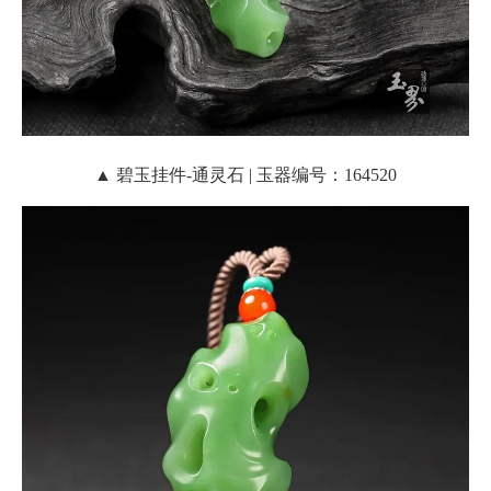
▲ 碧玉挂件-通灵石 | 玉器编号：164520