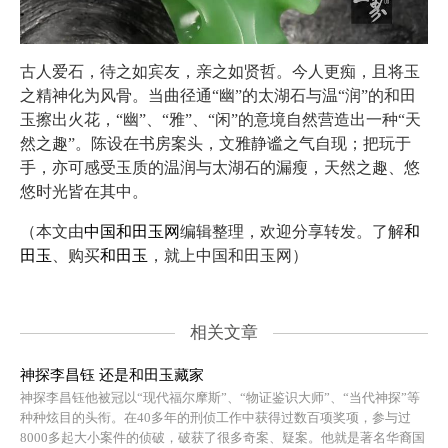
古人爱石，待之如宾友，亲之如贤哲。今人更痴，且将玉
之精神化为风骨。当曲径通“幽”的太湖石与温“润”的和田
玉擦出火花，“幽”、“雅”、“闲”的意境自然营造出一种“天
然之趣”。陈设在书房案头，文雅静谧之气自现；把玩于
手，亦可感受玉质的温润与太湖石的漏瘦，天然之趣、悠
悠时光皆在其中。
（本文由
中国和田玉网
编辑整理，欢迎分享转发。了解
和
田玉
、购买
和田玉
，就上中国和田玉网）
相关文章
神探李昌钰 还是和田玉藏家
神探李昌钰他被冠以“现代福尔摩斯”、“物证鉴识大师”、“当代神探”等
种种炫目的头衔。在40多年的刑侦工作中获得过数百项奖项，参与过
8000多起大小案件的侦破，破获了很多奇案、疑案。他就是著名华裔国