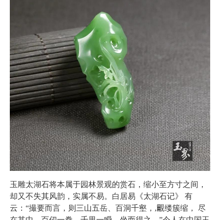
玉雕太湖石将本属于园林景观的赏石，缩小至方寸之间，
却又不失其风韵，实属不易。白居易《太湖石记》 有
云：“撮要而言，则三山五岳、百洞千壑，,覼缕簇缩， 尽
在其中。百仞一拳，千里一瞬，坐而得之。”今人在中国玉