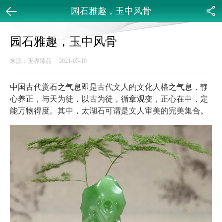
园石雅趣，玉中风骨
返回
分享
园石雅趣，玉中风骨
来源：玉界臻品 2021-05-19
中国古代赏石之气息即是古代文人的文化人格之气息，静
心养正，与天为徒，以古为徒，循章观变，正心在中，定
能万物得度。其中，太湖石可谓是文人审美的完美集合。