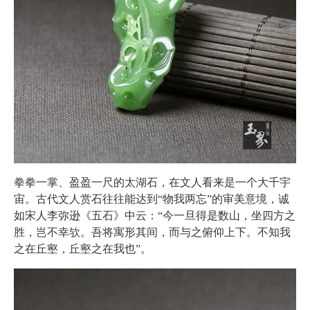
拳拳一掌、盈盈一尺的太湖石，在文人看来是一个大千宇
宙。古代文人赏石往往能达到“物我两忘”的审美意境，诚
如宋人李弥逊《五石》中云：“今一旦得是数山，坐四方之
胜，岂不幸欤。吾将寓形其间，而与之俯仰上下。不知我
之在丘壑，丘壑之在我也”。