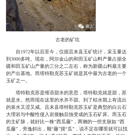
古老的矿坑
自1972年以后至今，仅据且末县玉矿统计，采玉量达
到3000多吨。现在，阿尔金山的和田玉矿山料产量占据全
疆和田玉矿山产量的三分之二左右，称为新疆山料最主要
的产出基地。而塔特勒克苏玉矿就是其中最为古老的一个
玉矿之一。
塔特勒克苏是维语甜水的意思，塔特勒克就是甜，苏
就是水。然而现在这里的水并不甜。到了枯水期上有流出
的泉水又涩又咸。且末县塔特勒克苏玉矿是典型的白云石
大理岩与中酸性侵入岩接触后蚀变成的玉石矿床。而玉石
的主矿脉，就好比一株“西瓜藤”，两侧的一些支脉如 “西
瓜藤”，旁逸斜出，顺“藤”摸“瓜”，说不定在哪里就可以找