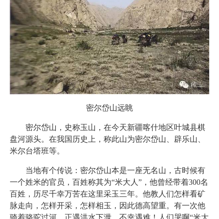
密尔岱山远眺
密尔岱山，史称玉山，在今天新疆喀什地区叶城县棋
盘河源头。在我国历史上，称此山为密尔岱山、辟乐山、
米尔台塔班等。
当地有个传说：密尔岱山本是一座无名山，古时候有
一个姓米的官员，百姓称其为“米大人”，他曾经带着300名
百姓，历尽千幸万苦在这里采玉三年。他教人们怎样看矿
脉走向，怎样开采，怎样相玉，因此德高望重。有一次他
骑着骆驼过河，正遇洪水下泄，不幸遇难！人们哭啊“米大