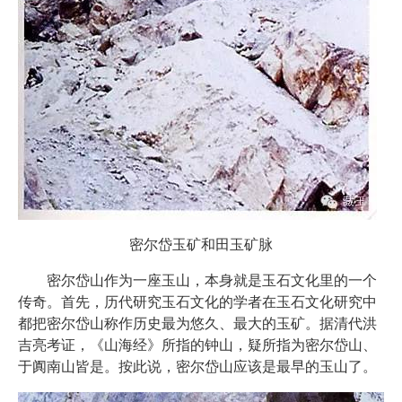
密尔岱玉矿和田玉矿脉
密尔岱山作为一座玉山，本身就是玉石文化里的一个
传奇。首先，历代研究玉石文化的学者在玉石文化研究中
都把密尔岱山称作历史最为悠久、最大的玉矿。据清代洪
吉亮考证，《山海经》所指的钟山，疑所指为密尔岱山、
于阗南山皆是。按此说，密尔岱山应该是最早的玉山了。