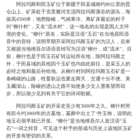
阿拉玛斯和田玉矿位于新疆于田县城南约80公里的昆
仑山上。矿床处于克里雅河支流阿拉玛斯溪谷的源头，海
拔高4500米，地势险峻，气候寒冷。离矿床最近的村子
叫"柳什村"，又名"流水村"，这一地名的出现是因人文环
境的变化。"柳什"原名，实际是汉语"玉石"在当地居民语
音中的音转，说明早期开采阿拉玛斯玉矿的为汉人，后来
又根据当地维吾尔语语音转写为汉语"柳什，或"流水"。目
前，柳什也是于田玉石矿转运站所在地，除阿拉玛斯之
外，于田县域的其他四个玉矿也均由此前往，是采玉人的
必经之地和最后补给地。从柳什村到阿拉玛斯玉石矿是一
条崎岖的山路，牲畜驮运也要走两天，交通十分不便。美
玉藏深山，险峻的进山之路不知使多少文人墨客望而却
步，所以很少见到有关于它的诗词歌赋。
阿拉玛斯玉矿的开采史至少有3000年之久。柳什村旁
有距今约3000年的古墓地，墓葬中出土了‘件玉饰，说明此
地玉石很早就已开发。“柳什”是当地维吾尔人发汉语“玉
石”一词之转音，可见这个村予的形成与历史上该地区玉矿
的开发有密切的关系。