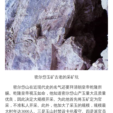
密尔岱玉矿古老的采矿坑
密尔岱山在近现代史的名气还要拜清朝皇帝乾隆所
赐。乾隆皇帝视玉如命，他知道密尔岱山产玉量大且质量
优良，因此决定大规模开采。为此他首先将玉矿定为官
采，不准私人开采。此外，他加大了采玉的规模，规模最
大时年达3000人。三是玉山封禁设卡伦看守。四是派官员