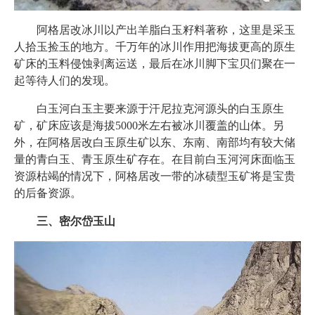
阿格居改冰川以产出羊脂白玉籽料著称，这里是采玉
人拾玉捡玉的地方。千万年的冰川作用把海拔更高的原生
矿床的玉料侵蚀剥离运送，最后在冰川脚下宝贝们聚在一
起等待人们的发现。
白玉河白玉主要来源于汗尼拉克河源头的白玉原生
矿，矿床应该是海拔5000米左右被冰川覆盖的山体。另
外，在阿格居改白玉原生矿以东、东南、南部均有较大储
量的青白玉、青玉原生矿存在。在目前白玉河河床面临玉
资源枯竭的情况下，阿格居改一带的冰碛型玉矿将是宝贵
的后备资源。
三、密尔岱玉山