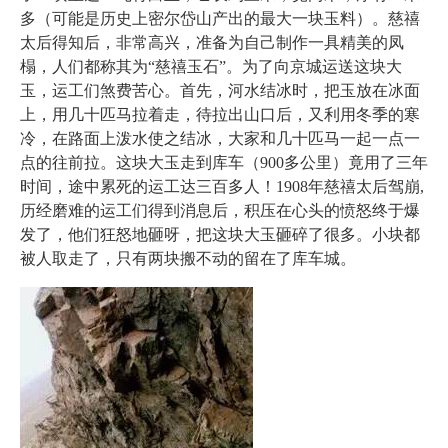
多（可能是历史上密尔岱山产出的最大一块玉料）。慈禧
太后得知后，非常高兴，准备为自己制作一具精美的凤
榻，人们都称其为“慈禧玉石”。为了向京城运送这块大
玉，运工们煞费苦心。首先，河水结冰时，把玉放在冰面
上，用几十匹马拉着走，待拉出山口后，又利用冬季的寒
冷，在路面上泼水使之结冰，大家和几十匹马一起一点一
点的往前拉。这块大玉走到库车（900多公里）竟用了三年
时间，途中累死的运工达三百多人！1908年慈禧太后驾崩,
历经磨难的运工们得到消息后，积压在心头的愤怒终于爆
发了，他们狂怒地砸呀，把这块大玉砸碎了很多。小块都
被人取走了，只有两块搬不动的留在了库车城。