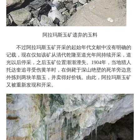
阿拉玛斯玉矿遗弃的玉料
不过阿拉玛斯玉矿开采的起始年代文献中没有明确的
记载，现在仅知该矿从清代乾隆至道光年间持续开采，道
光以后停采，之后玉矿位置渐渐湮失。1904年，当地猎人
托达奎追寻受伤黄羊时，在倒毙于深山绝壁的死羊旁边意
外拣到两块羊脂玉，并卖得好价钱。由此，阿拉玛斯玉矿
又被重新发现和开采。