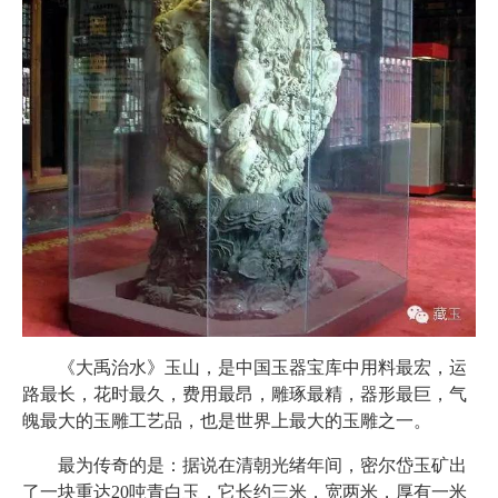
《大禹治水》玉山，是中国玉器宝库中用料最宏，运
路最长，花时最久，费用最昂，雕琢最精，器形最巨，气
魄最大的玉雕工艺品，也是世界上最大的玉雕之一。
最为传奇的是：据说在清朝光绪年间，密尔岱玉矿出
了一块重达20吨青白玉，它长约三米，宽两米，厚有一米