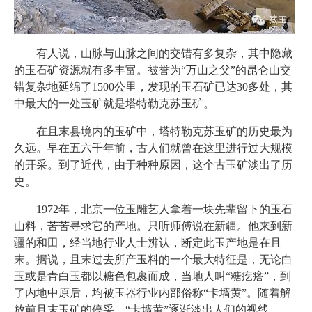
有人说，山脉与山脉之间的交错有多复杂，其中隐藏
的玉石矿资源就有多丰富。被誉为“万山之父”的昆仑山交
错复杂地延绵了1500公里，发现的玉石矿已达30多处，其
中最大的一处玉矿就是塔特勒克苏玉矿。
在且末县境内的玉矿中，塔特勒克苏玉矿的历史最为
久远。早在五六千年前，古人们就曾在这里进行过大规模
的开采。到了近代，由于种种原因，这个古玉矿淡出了历
史。
1972年，北京一位玉雕艺人拿着一块先辈留下的玉石
山料，苦苦寻求它的产地。只听师傅说在新疆。他来到新
疆的和田，经当地行业人士辨认，断定此玉产地是在且
末。据说，且末过去所产玉料的一个最大特征是，无论白
玉或是青白玉都以糖色包裹而成，当地人叫“糖疙瘩”，到
了内地中原后，均被玉器行业内部俗称“卡墙黄”。随着解
放前且末玉矿的停采，“卡墙黄”逐渐淡出人们的视线。