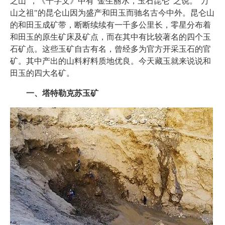
之山"，《千字文》中有"金生丽水，玉石昆仑"之说。"万
山之祖"的昆仑山因为盛产和田玉而驰名古今中外。昆仑山
的和田玉成矿带，断断续续有一千多公里长，零星分布着
和田玉的原生矿床及矿点，而在其中有比较著名的四个玉
石矿点。这些玉矿自古有名，曾经多为官方开采玉石的官
矿。其中产出的山料籽料质地优良。今天藏玉就来说说和
田玉的四大名矿。
一、塔特勒克苏玉矿