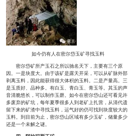
如今仍有人在密尔岱玉矿寻找玉料
密尔岱矿所产玉石之所以驰名天下，主要有三个原
因。一是块度大。由于该矿是露天开采，可以从矿脉外部
剥离玉料，因此能获得很大体积的玉料。二是产量高。三
是玉质好、品种多。有白玉、青白玉、青玉等。其玉的声
音清脆悠长，可以制作玉磬。如今在密尔岱山还可看见许
多废弃的矿坑，每年夏季很多人到老矿上扎营，从清代遗
留下来的矿渣中寻找玉料，运气好的仍可找到块度较大的
玉料。到目前为止，密尔岱山区域有多少玉矿，储量多少
还是一个未解之谜。