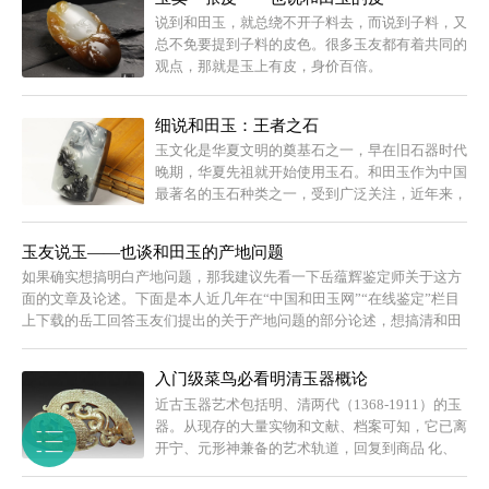
说到和田玉，就总绕不开子料去，而说到子料，又
总不免要提到子料的皮色。很多玉友都有着共同的
观点，那就是玉上有皮，身价百倍。
细说和田玉：王者之石
玉文化是华夏文明的奠基石之一，早在旧石器时代
晚期，华夏先祖就开始使用玉石。和田玉作为中国
最著名的玉石种类之一，受到广泛关注，近年来，
随着经济的发展，普通民众的购买力增强，不管是
小巧的和田玉挂件还是和田玉雕都成为收藏热点。
玉友说玉——也谈和田玉的产地问题
如果确实想搞明白产地问题，那我建议先看一下岳蕴辉鉴定师关于这方
面的文章及论述。下面是本人近几年在“中国和田玉网”“在线鉴定”栏目
上下载的岳工回答玉友们提出的关于产地问题的部分论述，想搞清和田
玉产地问题的朋友应多看几遍。
入门级菜鸟必看明清玉器概论
近古玉器艺术包括明、清两代（1368-1911）的玉
器。从现存的大量实物和文献、档案可知，它已离
开宁、元形神兼备的艺术轨道，回复到商品 化、
陈设化、装饰化、文玩化方向，出现了一次不正常