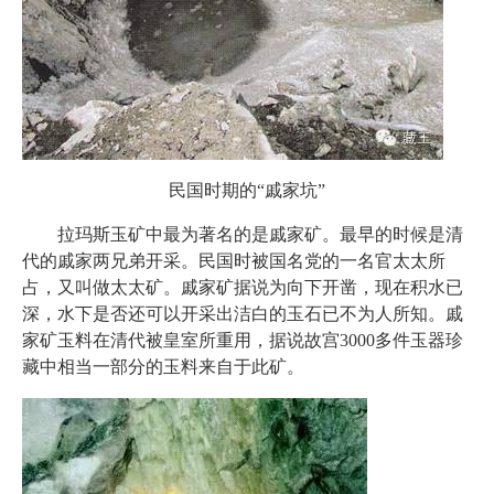
民国时期的“戚家坑”
拉玛斯玉矿中最为著名的是戚家矿。最早的时候是清
代的戚家两兄弟开采。民国时被国名党的一名官太太所
占，又叫做太太矿。戚家矿据说为向下开凿，现在积水已
深，水下是否还可以开采出洁白的玉石已不为人所知。戚
家矿玉料在清代被皇室所重用，据说故宫3000多件玉器珍
藏中相当一部分的玉料来自于此矿。