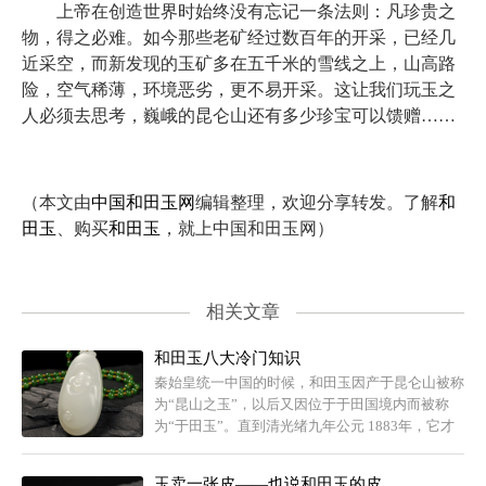
上帝在创造世界时始终没有忘记一条法则：凡珍贵之
物，得之必难。如今那些老矿经过数百年的开采，已经几
近采空，而新发现的玉矿多在五千米的雪线之上，山高路
险，空气稀薄，环境恶劣，更不易开采。这让我们玩玉之
人必须去思考，巍峨的昆仑山还有多少珍宝可以馈赠……
（本文由
中国和田玉网
编辑整理，欢迎分享转发。了解
和
田玉
、购买
和田玉
，就上中国和田玉网）
相关文章
和田玉八大冷门知识
秦始皇统一中国的时候，和田玉因产于昆仑山被称
为“昆山之玉”，以后又因位于于田国境内而被称
为“于田玉”。直到清光绪九年公元 1883年，它才
被正式命名为“和田玉”。
玉卖一张皮——也说和田玉的皮