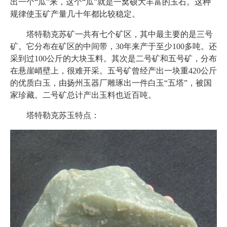
出一个“瓜”来，这个“瓜”就是一窝硕大丰富的玉石。这种
规律使玉矿产量几十年都比较稳定。
塔特勒克苏矿一共有七个矿区，其中最主要的是三号
矿。它分布在矿区的中间带，30年来产于至少100多吨。还
采到过100公斤的大块玉料。其次是二号矿和五号矿，分布
在悬崖峭壁上，很难开采。五号矿曾经产出一块重420公斤
的优质白玉，由扬州玉器厂雕琢出一件白玉“五塔”，被国
家珍藏。二号矿总计产出玉料也近百吨。
塔特勒克苏玉特点：