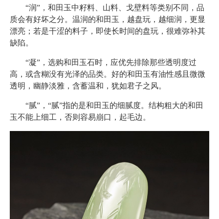
“润”，和田玉中籽料、山料、戈壁料等类别不同，品
质会有好坏之分。温润的和田玉，越盘玩，越细润，更显
漂亮；若是干涩的料子，即使长时间的盘玩，很难弥补其
缺陷。
“凝”，选购和田玉石时，应优先排除那些透明度过
高，或含糊没有光泽的品类。好的和田玉有油性感且微微
透明，幽静淡雅，含蓄温和，犹如君子之风。
“腻”，“腻”指的是和田玉的细腻度。结构粗大的和田
玉不能上细工，否则容易崩口，起毛边。