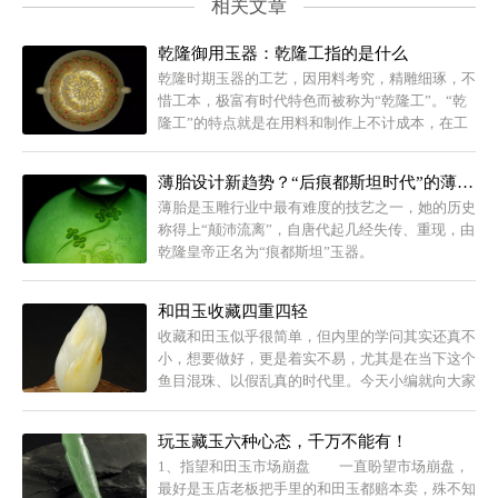
相关文章
乾隆御用玉器：乾隆工指的是什么
乾隆时期玉器的工艺，因用料考究，精雕细琢，不
惜工本，极富有时代特色而被称为“乾隆工”。“乾
隆工”的特点就是在用料和制作上不计成本，在工
艺上精益求精，尽善尽美。
薄胎设计新趋势？“后痕都斯坦时代”的薄胎玉器
薄胎是玉雕行业中最有难度的技艺之一，她的历史
称得上“颠沛流离”，自唐代起几经失传、重现，由
乾隆皇帝正名为“痕都斯坦”玉器。
和田玉收藏四重四轻
收藏和田玉似乎很简单，但内里的学问其实还真不
小，想要做好，更是着实不易，尤其是在当下这个
鱼目混珠、以假乱真的时代里。今天小编就向大家
简单的介绍一下和田玉收藏中的四重四轻，以帮助
广大玉友尽量少走弯路。...
玩玉藏玉六种心态，千万不能有！
1、指望和田玉市场崩盘 一直盼望市场崩盘，
最好是玉店老板把手里的和田玉都赔本卖，殊不知