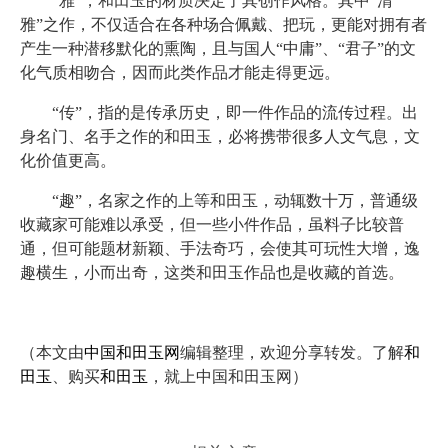
“雅”，和田玉的材质决定了其创作风格。其中“清
雅”之作，不仅适合在各种场合佩戴、把玩，更能对拥有者
产生一种潜移默化的熏陶，且与国人“中庸”、“君子”的文
化气质相吻合，因而此类作品才能走得更远。
“传”，指的是传承历史，即一件作品的流传过程。出
身名门、名手之作的和田玉，必将携带很多人文气息，文
化价值更高。
“趣”，名家之作的上等和田玉，动辄数十万，普通级
收藏家可能难以承受，但一些小件作品，虽料子比较普
通，但可能题材新颖、手法奇巧，会使其可玩性大增，逸
趣横生，小而出奇，这类和田玉作品也是收藏的首选。
（本文由
中国和田玉网
编辑整理，欢迎分享转发。了解
和
田玉
、购买
和田玉
，就上中国和田玉网）