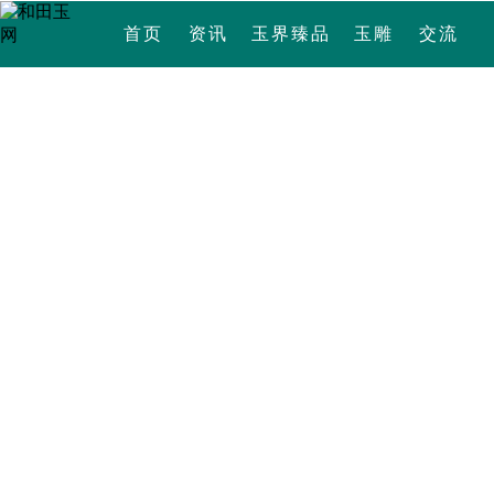
首页
资讯
玉界臻品
玉雕
交流