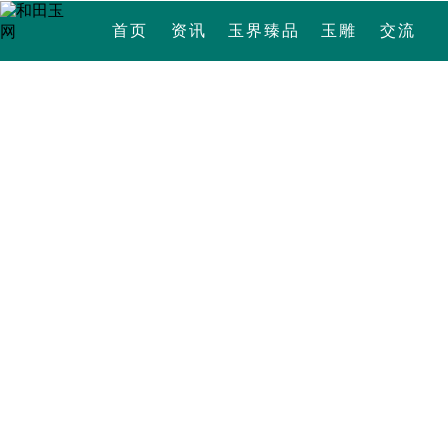
首页
资讯
玉界臻品
玉雕
交流