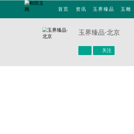
首页
资讯
玉界臻品
玉雕
玉界臻品·北京
关注