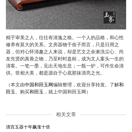
精于审美之人，往往有清逸之格。一个人的品格，和心性
修养有莫大的关系。文房器物于俗子而言，只是日用之
器，但对心怀清趣之人来说，却是艺文之余漱洗尘心、尚
友先贤的真善之物，乃至时时盘桓，成为文人案头一生的
清客。一笔一墨，见出天地生息；一瓶一炉，可作生命清
供。世相大美，都是源自于心底那抹清亮之光。
（本文由
中国和田玉网
编辑整理，欢迎分享转发。了解
和
田玉
、购买
和田玉
，就上中国和田玉网）
相关文章
清宫玉器十年飙涨十倍