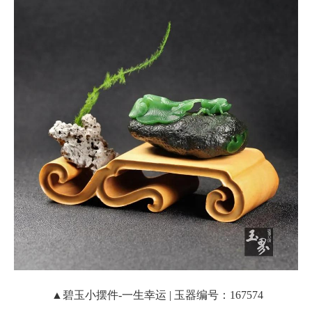
▲碧玉小摆件-一生幸运 | 玉器编号：167574