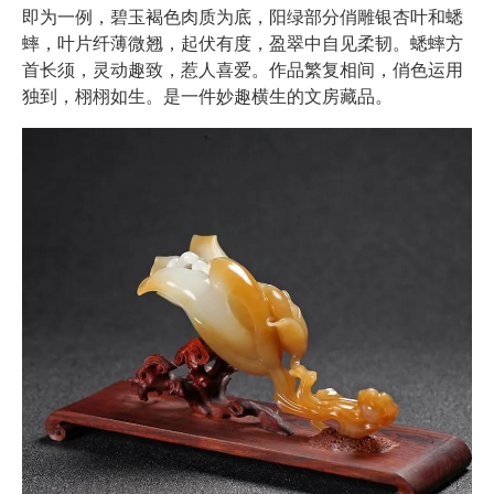
即为一例，碧玉褐色肉质为底，阳绿部分俏雕银杏叶和蟋
蟀，叶片纤薄微翘，起伏有度，盈翠中自见柔韧。蟋蟀方
首长须，灵动趣致，惹人喜爱。作品繁复相间，俏色运用
独到，栩栩如生。是一件妙趣横生的文房藏品。