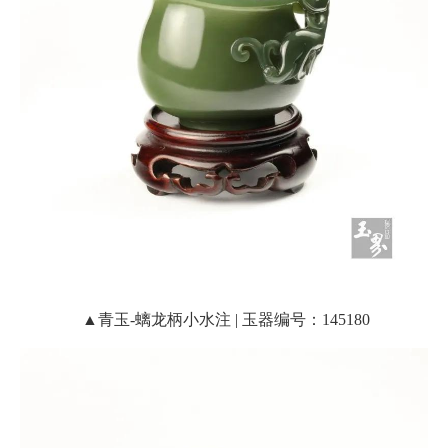
▲青玉-螭龙柄小水注 | 玉器编号：145180