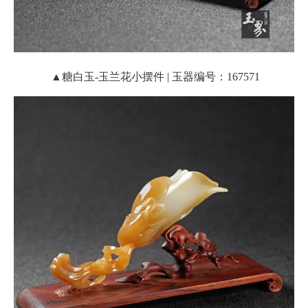
▲糖白玉-玉兰花小摆件 | 玉器编号：167571