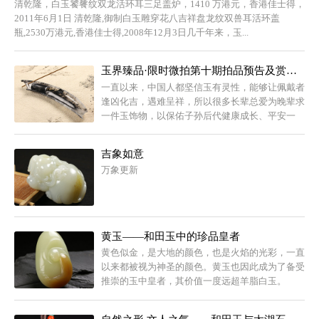
清乾隆，白玉饕餮纹双龙活环耳三足盖炉，1410 万港元，香港佳士得，
2011年6月1日 清乾隆,御制白玉雕穿花八吉祥盘龙纹双兽耳活环盖
瓶,2530万港元,香港佳士得,2008年12月3日几千年来，玉...
玉界臻品·限时微拍第十期拍品预告及赏鉴（二）
一直以来，中国人都坚信玉有灵性，能够让佩戴者
逢凶化吉，遇难呈祥，所以很多长辈总爱为晚辈求
一件玉饰物，以保佑子孙后代健康成长、平安一
生。
吉象如意
万象更新
黄玉——和田玉中的珍品皇者
黄色似金，是大地的颜色，也是火焰的光彩，一直
以来都被视为神圣的颜色。黄玉也因此成为了备受
推崇的玉中皇者，其价值一度远超羊脂白玉。