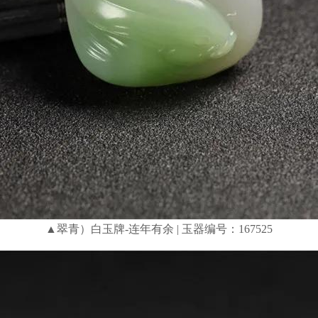
▲翠青）白玉牌-连年有余 | 玉器编号：167525