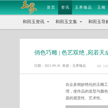
首页
资讯
玉界臻品
玉雕
和田玉资讯
和田玉文集
和田玉导
俏色巧雕 | 色艺双绝 ,宛若天
日期：2021-09-26 来源：玉界臻品
18
在众多精妙绝伦的玉雕工
理，使作品的造型与颜色
器的观赏性、艺术性。