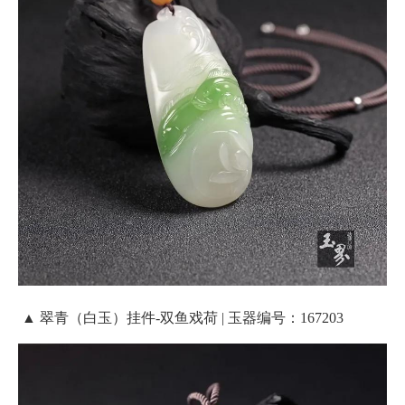
▲ 翠青（白玉）挂件-双鱼戏荷 | 玉器编号：167203