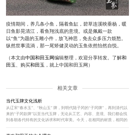
疫情期间，养几条小鱼，隔着鱼缸，碧草连溪映垂杨，暖
日鱼影晃清江，看鱼翔浅底的意境。或是佩戴一款
以“鱼”为题的玉雕小件，放飞神思，免去众多压力烦愁。
纵然世事流淌，那一尾矫健灵动的玉鱼依然怡然自悦。
（本文由
中国和田玉网
编辑整理，欢迎分享转发。了解
和
田玉
、购买
和田玉
，就上中国和田玉网）
相关文章
当代玉牌文化浅析
从辽宋“春水玉”、“秋山玉” 牌，到明代陆子冈的“子冈牌”，再到清代以
来的“子冈款牌”以至当代玉牌，无论从工艺、内容、意境、我们都会找
到各朝各代特有的文化诉求和时代审美。今天，在相同的材质，相同的
工艺，相同的时代背景下，只有那些敢于标新立异，敢于对临摹传统说
不的艺术家才有价值，他们具有强烈个人符号的玉牌作品必将成为历久