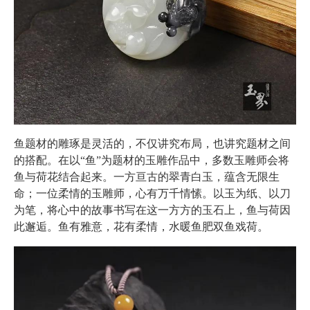
鱼题材的雕琢是灵活的，不仅讲究布局，也讲究题材之间
的搭配。在以“鱼”为题材的玉雕作品中，多数玉雕师会将
鱼与荷花结合起来。一方亘古的翠青白玉，蕴含无限生
命；一位柔情的玉雕师，心有万千情愫。以玉为纸、以刀
为笔，将心中的故事书写在这一方方的玉石上，鱼与荷因
此邂逅。鱼有雅意，花有柔情，水暖鱼肥双鱼戏荷。