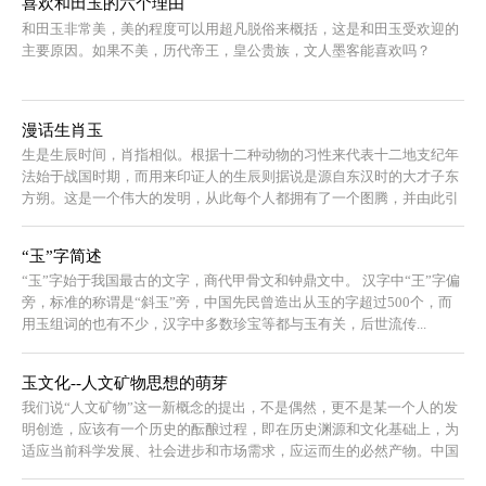
喜欢和田玉的六个理由
弥新的传世之作。
和田玉非常美，美的程度可以用超凡脱俗来概括，这是和田玉受欢迎的
主要原因。如果不美，历代帝王，皇公贵族，文人墨客能喜欢吗？
漫话生肖玉
生是生辰时间，肖指相似。根据十二种动物的习性来代表十二地支纪年
法始于战国时期，而用来印证人的生辰则据说是源自东汉时的大才子东
方朔。这是一个伟大的发明，从此每个人都拥有了一个图腾，并由此引
出了无数的文化课题，而且每个课题都那么有趣。
“玉”字简述
“玉”字始于我国最古的文字，商代甲骨文和钟鼎文中。 汉字中“王”字偏
旁，标准的称谓是“斜玉”旁，中国先民曾造出从玉的字超过500个，而
用玉组词的也有不少，汉字中多数珍宝等都与玉有关，后世流传...
玉文化--人文矿物思想的萌芽
我们说“人文矿物”这一新概念的提出，不是偶然，更不是某一个人的发
明创造，应该有一个历史的酝酿过程，即在历史渊源和文化基础上，为
适应当前科学发展、社会进步和市场需求，应运而生的必然产物。中国
的玉石文化...