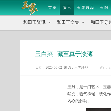
首页
资讯
玉界臻品
玉雕
和田玉资讯
和田玉文集
和田玉导
玉白菜 | 藏至真于淡薄
日期：2020-08-02 来源：玉界臻品
73
玉雕，是一门艺术，玉器
猛虎，霸气祥瑞；或化作
内心的触动。