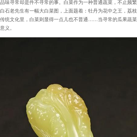
品味寻常却是件不寻常的事。白菜作为一种普通蔬菜，不止频繁
白石老先生有一幅大白菜图，上面题着：牡丹为花中之王，荔枝
传统文化里，白菜则显得一点儿也不普通……当寻常的瓜果蔬菜
意义。