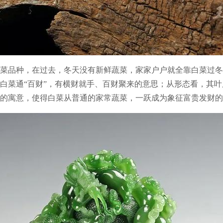
菜品种，在过去，冬天没有新鲜蔬菜，家家户户就全靠白菜过冬
白菜通“百财”，有横财就手、百财聚来的意思；从形态看，其
的寓意，使得白菜从普通的家常蔬菜，一跃成为象征富贵发财的