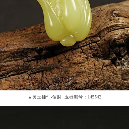
▲黄玉挂件-佰财 | 玉器编号：145542