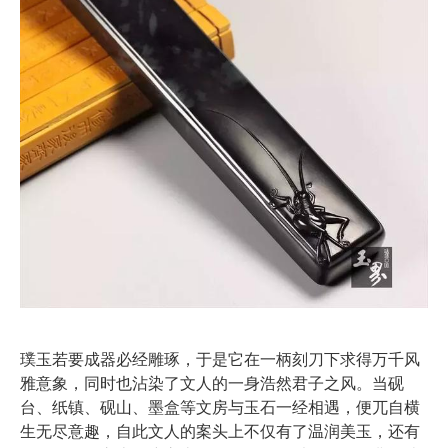
璞玉若要成器必经雕琢，于是它在一柄刻刀下求得万千风
雅意象，同时也沾染了文人的一身浩然君子之风。当砚
台、纸镇、砚山、墨盒等文房与玉石一经相遇，便兀自横
生无尽意趣，自此文人的案头上不仅有了温润美玉，还有