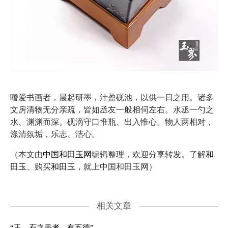
嗜爱书画者，晨起研墨，汁盈砚池，以供一日之用。诸多
文房清物无分亲疏，皆如丞友一般相伺左右。水丞一勺之
水、渊渊而深。砚滴守口惟瓶、出入惟心。物人两相对，
涤清氛垢，乐志、洁心。
（本文由
中国和田玉网
编辑整理，欢迎分享转发。了解
和
田玉
、购买
和田玉
，就上中国和田玉网）
相关文章
“玉，石之美者，有五德”