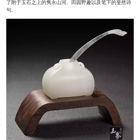
了附于玉石之上的隽永山河、田园野趣以及笔下的斐然诗
句。