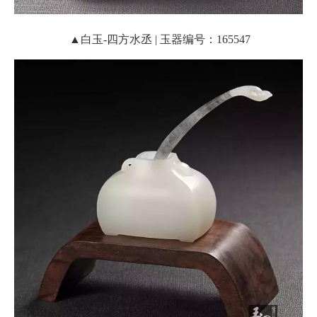
▲白玉-四方水丞 | 玉器编号：165547