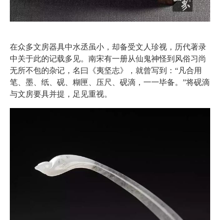
在众多文房器具中水丞虽小，却备受文人珍视，历代著录
中关于此的记载多见。南宋有一册从仙鬼神怪到风俗习尚
无所不包的杂记，名曰《夷坚志》，就曾写到：“凡合用
笔、墨、纸、砚、糊匣、压尺、砚滴，一一毕备。”将砚滴
与文房要具并提，足见重视。