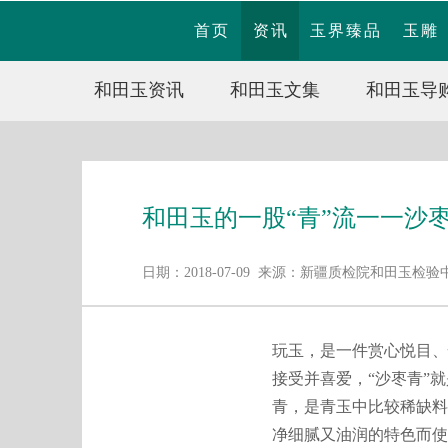
首页
资讯
玉界臻品
玉雕
和田玉资讯
和田玉文集
和田玉导
和田玉的一股“青”流一一沙
日期：2018-07-09 来源：新疆质检院和田玉
玩玉，是一件赏心悦目、
接受并喜爱，“沙枣青”
青，是青玉中比较稀缺料
净细腻又油润的特色而使