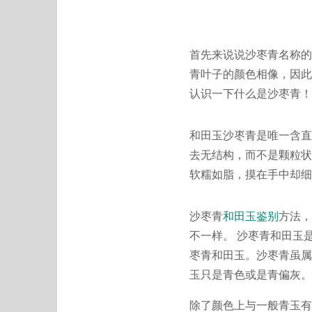
首先来说说沙枣青名称的
青叶子的颜色相像，因此
认识一下什么是沙枣青！
和田玉沙枣青是唯一含直
去无结构，而不是颗粒状
软糯如脂，摸在手中却细
沙枣青
和田玉鉴别
方法，
不一样。 沙枣青和田玉
枣青和田玉。沙枣青虽属
玉只是青色或是青偏灰。
除了颜色上与一般青玉有