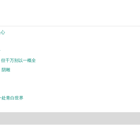
人心
者
，但千万别以一概全
，阴雕
一处青白世界
微信订阅号