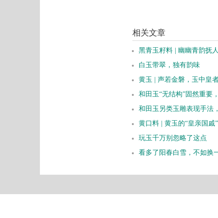
相关文章
黑青玉籽料 | 幽幽青韵抚
白玉带翠，独有韵味
黄玉 | 声若金磐，玉中皇
和田玉“无结构”固然重要
和田玉另类玉雕表现手法
黄口料 | 黄玉的“皇亲国戚”
玩玉千万别忽略了这点
看多了阳春白雪，不如换
微信服务号