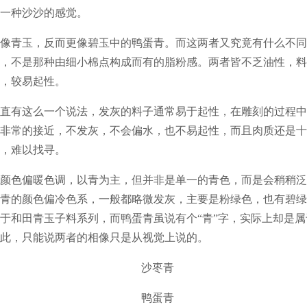
一种沙沙的感觉。
像青玉，反而更像碧玉中的鸭蛋青。而这两者又究竟有什么不同
，不是那种由细小棉点构成而有的脂粉感。两者皆不乏油性，料
，较易起性。
直有这么一个说法，发灰的料子通常易于起性，在雕刻的过程中
非常的接近，不发灰，不会偏水，也不易起性，而且肉质还是十
，难以找寻。
颜色偏暖色调，以青为主，但并非是单一的青色，而是会稍稍泛
青的颜色偏冷色系，一般都略微发灰，主要是粉绿色，也有碧绿
于和田青玉子料系列，而鸭蛋青虽说有个“青”字，实际上却是
此，只能说两者的相像只是从视觉上说的。
沙枣青
鸭蛋青