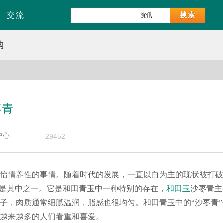
交流
搜索
资讯
购
枣青
检验中心
29452
怡情养性的事情。随着时代的发展，一直以白为主的现状被打破
就是其中之一。它是和田青玉中一种特别的存在，
和田玉
沙枣青主
子，肉质通常细腻温润，脂感也很均匀。和田青玉中的“沙枣青
越来越多的人们看重和喜爱。