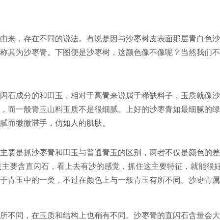
由来，存在不同的说法。有说是因与沙枣树皮表面那层青白色沙
称其为沙枣青。下图便是沙枣树，这颜色像不像呢？当然我们不
闪石成分的和田玉，相对于高青来说属于稀缺料子，玉质就像沙
，而一般青玉山料玉质不是很细腻。上好的沙枣青如最细腻的绿
腻而微微滞手，仿如人的肌肤。
主要是抓沙枣青和田玉与普通青玉的区别，两者不仅是颜色的差
是主要含直闪石，看上去有沙的感觉，抓住这主要特征，就能很
于青玉中的一类，不过在颜色上与一般青玉有所不同。沙枣青属
所不同，在玉质和结构上也稍有不同。沙枣青的直闪石含量会大