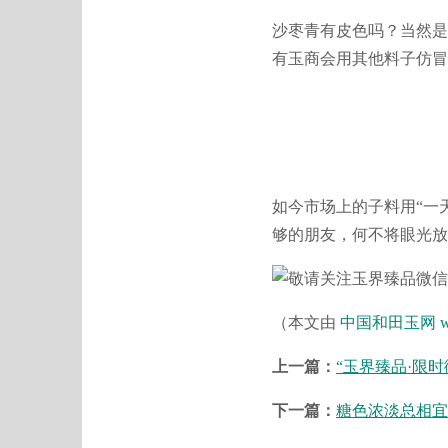
沙枣青有皮色吗？当然是
有玉商会用其他料子仿冒
如今市场上的子料用“一
够的朋友，何不将眼光放
（本文由
中国和田玉网
w
上一篇：
“玉界臻品·限时
下一篇：
糖色浓淡总相宜 