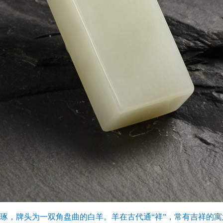
琢，牌头为一双角盘曲的白羊。羊在古代通“祥”，常有吉祥的