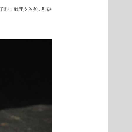
子料；似鹿皮色者，则称