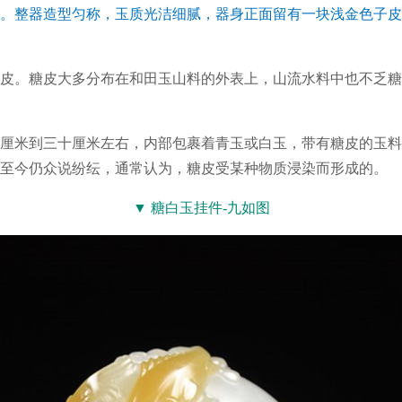
。整器造型匀称，玉质光洁细腻，器身正面留有一块浅金色子皮
。糖皮大多分布在和田玉山料的外表上，山流水料中也不乏糖
米到三十厘米左右，内部包裹着青玉或白玉，带有糖皮的玉料
至今仍众说纷纭，通常认为，糖皮受某种物质浸染而形成的。
▼ 糖白玉挂件-九如图