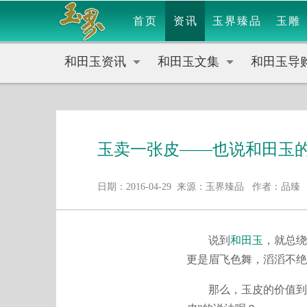
首页
资讯
玉界臻品
玉雕
和田玉资讯
和田玉文集
和田玉导
玉卖一张皮——也说和田玉
日期：2016-04-29 来源：玉界臻品 作者：品臻
说到
和田玉
，就总绕
更是眉飞色舞，滔滔不绝
那么，玉皮的价值到底