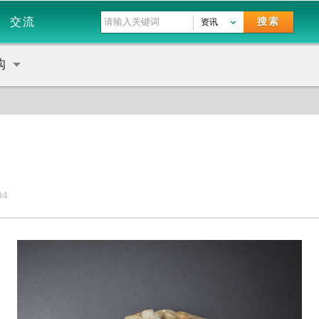
交流
搜索
资讯
购
94