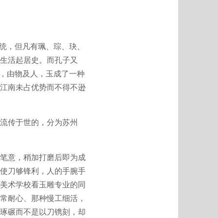
统，但凡有珮、琮、玦、
生活起居史。而孔子又
来，由物及人，玉成了一种
江南未占优势而不得不逊
流传于世的，分为苏州
笔意，稍加打磨后即为成
使刀够锋利，人的手腕手
美术学校看玉雕专业的同
常耐心、那种慢工细活，
琢碾而不是以刀镌刻，却