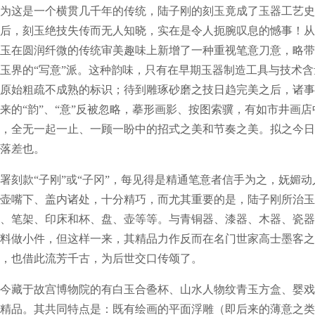
为这是一个横贯几千年的传统，陆子刚的刻玉竟成了玉器工艺史
后，刻玉绝技失传而无人知晓，实在是令人扼腕叹息的憾事！从
玉在圆润纤微的传统审美趣味上新增了一种重视笔意刀意，略带
玉界的“写意”派。这种韵味，只有在早期玉器制造工具与技术
原始粗疏不成熟的标识；待到雕琢砂磨之技日趋完美之后，诸事
来的“韵”、“意”反被忽略，摹形画影、按图索骥，有如市井画店
，全无一起一止、一顾一盼中的招式之美和节奏之美。拟之今日
落差也。
款“子刚”或“子冈”，每见得是精通笔意者信手为之，妩媚动
壶嘴下、盖内诸处，十分精巧，而尤其重要的是，陆子刚所治玉
、笔架、印床和杯、盘、壶等等。与青铜器、漆器、木器、瓷器
料做小件，但这样一来，其精品力作反而在名门世家高士墨客之
，也借此流芳千古，为后世交口传颂了。
藏于故宫博物院的有白玉合巹杯、山水人物纹青玉方盒、婴戏
精品。其共同特点是：既有绘画的平面浮雕（即后来的薄意之类