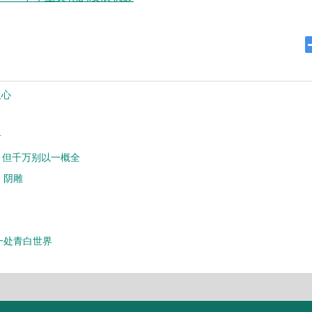
人心
者
，但千万别以一概全
，阴雕
一处青白世界