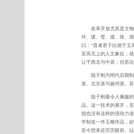
改革开放尤其是文物交
环、瑗、璧、珑、珠、璜
曰：“昔者君子比德于玉
至高无上的人文象征；就
让于西北与中原；但若论
陆子刚为明代后期制玉
派、北京派与扬州派。苏
陆子刚最令人佩服的，
品。这一技术的展开，至
指也没有这样的强劲力道
学制造一件玉雕作品，砂
至今想来还历历眼前。以