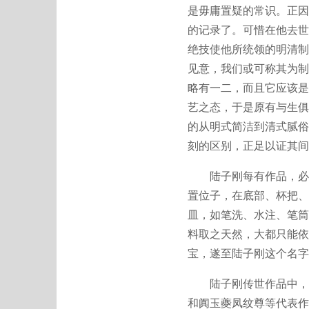
是毋庸置疑的常识。正因
的记录了。可惜在他去世
绝技使他所统领的明清制
见意，我们或可称其为制
略有一二，而且它应该是
艺之态，于是原有与生俱
的从明式简洁到清式腻俗
刻的区别，正足以证其间
陆子刚每有作品，必署刻
置位子，在底部、杯把、
皿，如笔洗、水注、笔筒
料取之天然，大都只能依
宝，遂至陆子刚这个名字
陆子刚传世作品中，今
和阗玉夔凤纹尊等代表作