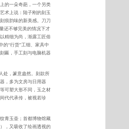
上的一朵奇葩，一个另类
艺术上说：陆子刚的刻玉
刻痕韵味的新美感。刀刀
含量还不够完美的情况下才
以精细为尚，渐露工匠俗
中的“行货”工细、家具中
刻匾，手工刻与电脑机器
人处，篆意盎然。刻款所
器，多为文房与日用器
等可塑大形不同，玉之材
间代代承传，被视若珍
纹青玉壶；首都博物馆藏
），又吸收了绘画透视的