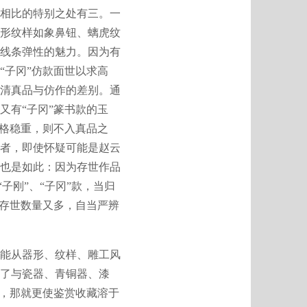
相比的特别之处有三。一
形纹样如象鼻钮、螭虎纹
线条弹性的魅力。因为有
“子冈”仿款面世以求高
清真品与仿作的差别。通
又有“子冈”篆书款的玉
严格稳重，则不入真品之
者，即使怀疑可能是赵云
也是如此：因为存世作品
子刚”、“子冈”款，当归
，存世数量又多，自当严辨
能从器形、纹样、雕工风
了与瓷器、青铜器、漆
玩，那就更使鉴赏收藏溶于