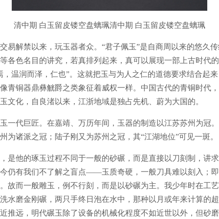
清中期 白玉留皮镂空盘螭珮清中期 白玉留皮镂空盘螭珮
易解禁以来，玩玉器者众。“君子佩玉”是自商周以来的悠久传
等各色名目的讲究，若真排列起来，真可以展现一部上古时代的
焉，温润而泽，仁也”。这就把玉与为人之仁的道德要求结合起
像青铜器鼎彝觥爵之类象征着威权一样。中国古代的青铜时代，
玉文化，自良渚以来，江浙地域是独占先机、蔚为大国的。
一代巨匠。在嘉靖、万历年间，玉器的制造以江苏苏州为冠。
州为诸派之冠；陆子刚又为苏州之冠，其“江湖地位”可见一斑。
是他的琢玉过程不同于一般的砂碾，而是直接以刀刻制，讲求
今仍有我们不了解之盲点——玉质奇硬，一般刀具难以刻入；即
。故而一般雕玉，例不行刻，而是以砂碾为主。我少年时在工艺
洗水磨金刚碾，两只手终日泡在水中，那种以月或年来计算的超
近推远，明代碾玉除了设备的机械化程度不如近世以外，但砂磨