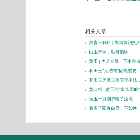
相关文章
黑青玉籽料 | 幽幽青韵抚
白玉带翠，独有韵味
黄玉 | 声若金磐，玉中皇
和田玉“无结构”固然重要
和田玉另类玉雕表现手法
黄口料 | 黄玉的“皇亲国戚”
玩玉千万别忽略了这点
看多了阳春白雪，不如换