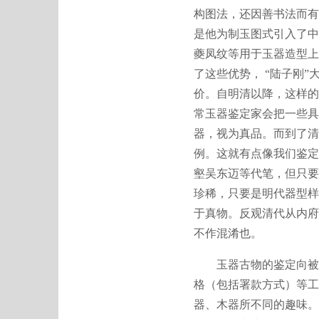
构图法，还因善书法而有
是他为制玉图式引入了中
夔凤纹等用于玉器造型上
了这些优势， “陆子刚
价。自明清以降，这样的
常玉器鉴定家会把一些具
器，视为真品。而到了清
例。这就有点像我们鉴定
壑吴东迈等代笔，但只要
珍稀，只要是明代器型样式
于真物。反观清代从内府
不作混淆也。
玉器古物的鉴定向被称
格（包括署款方式）等工
器、木器所不同的趣味。