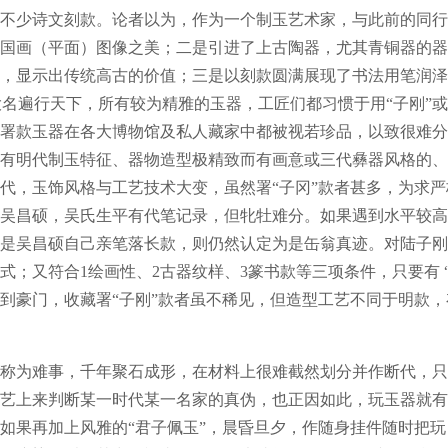
不少诗文刻款。论者以为，作为一个制玉艺术家，与此前的同行
国画（平面）图像之美；二是引进了上古陶器，尤其青铜器的器
，显示出传统高古的价值；三是以刻款圆满展现了书法用笔润泽
”大名遍行天下，所有较为精雅的玉器，工匠们都习惯于用“子刚”或
署款玉器在各大博物馆及私人藏家中都被视若珍品，以致很难分
有明代制玉特征、器物造型极精致而有画意或三代彝器风格的、
代，玉饰风格与工艺技术大变，虽然署“子冈”款者甚多，为求
吴昌硕，吴氏生平有代笔记录，但牝牡难分。如果遇到水平较高
是吴昌硕自己亲笔落长款，则仍然认定为是缶翁真迹。对陆子刚
；又符合1绘画性、2古器纹样、3篆书款等三项条件，只要有 “
到豪门，收藏署“子刚”款者虽不稀见，但造型工艺不同于明款
为难事，千年聚石成形，在材料上很难截然划分并作断代，只
艺上来判断某一时代某一名家的真伪，也正因如此，玩玉器就有
如果再加上风雅的“君子佩玉”，晨昏旦夕，作随身挂件随时把