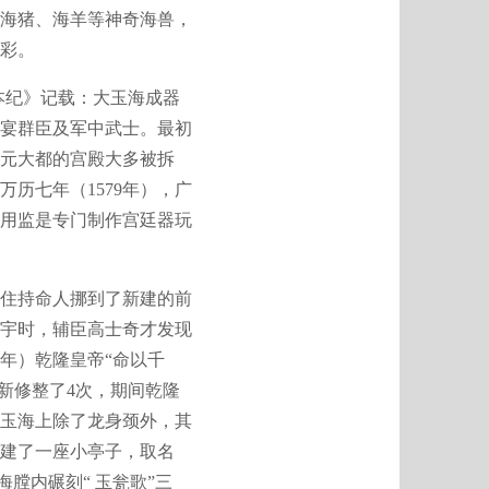
海猪、海羊等神奇海兽，
彩。
本纪》记载：大玉海成器
大宴群臣及军中武士。最初
元大都的宫殿大多被拆
历七年（1579年），广
用监是专门制作宫廷器玩
住持命人挪到了新建的前
宇时，辅臣高士奇才发现
年）乾隆皇帝“命以千
新修整了4次，期间乾隆
玉海上除了龙身颈外，其
建了一座小亭子，取名
膛内碾刻“ 玉瓮歌”三