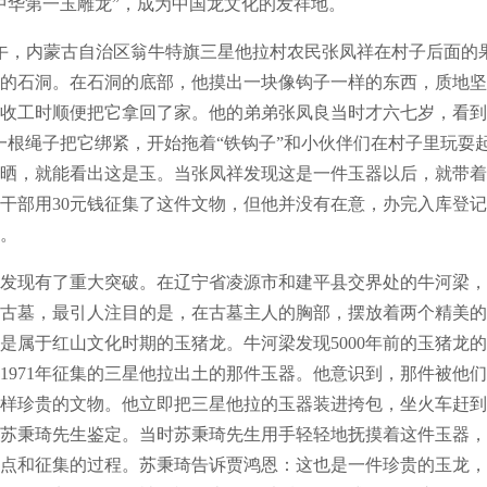
中华第一玉雕龙”，成为中国龙文化的发祥地。
午，内蒙古自治区翁牛特旗三星他拉村农民张凤祥在村子后面的
的石洞。在石洞的底部，他摸出一块像钩子一样的东西，质地坚
收工时顺便把它拿回了家。他的弟弟张凤良当时才六七岁，看到
一根绳子把它绑紧，开始拖着“铁钩子”和小伙伴们在村子里玩耍
晒，就能看出这是玉。当张凤祥发现这是一件玉器以后，就带着
干部用30元钱征集了这件文物，但他并没有在意，办完入库登
。
发现有了重大突破。在辽宁省凌源市和建平县交界处的牛河梁，考
古墓，最引人注目的是，在古墓主人的胸部，摆放着两个精美的
是属于红山文化时期的玉猪龙。牛河梁发现5000年前的玉猪龙
1971年征集的三星他拉出土的那件玉器。他意识到，那件被他
样珍贵的文物。他立即把三星他拉的玉器装进挎包，坐火车赶到
苏秉琦先生鉴定。当时苏秉琦先生用手轻轻地抚摸着这件玉器，
点和征集的过程。苏秉琦告诉贾鸿恩：这也是一件珍贵的玉龙，