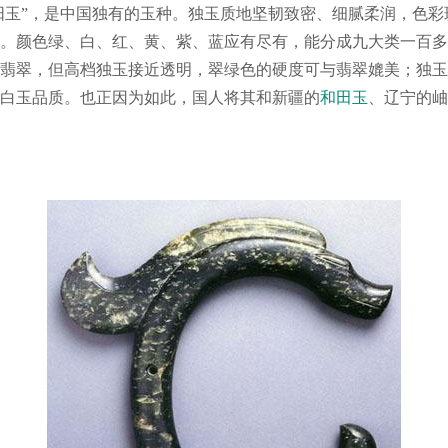
南阳玉”，是中国独有的玉种。独玉质地坚韧致密、细腻柔润，色
。颜色绿、白、红、黄、紫、蓝应有尽有，能分成九大类一百多
翡翠，但高档独玉接近透明，翠绿色的硬度可与翡翠媲美；独玉
白玉品质。也正因为如此，国人将其和新疆的
和田玉
、辽宁的岫