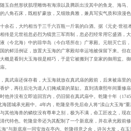
随玉自然形状肌理雕饰有海浪以及腾跃出没其中的鱼龙、海马、
的八角石床，既粗犷豪放，又细致典雅，兼具写实气质和浪漫色
余石，大约相当于三千六百瓶一斤装的白酒。据《元史·世祖
），相传是元世祖忽必烈为犒赏三军而制，忽必烈经常用它盛酒，
液（今北海）中的琼华岛（今白塔所在）广寒殿。元朝灭亡后，
国的鲜活例证，放置大玉海的广寒殿却幸运地被保留下来。但在万
大概是看到大玉海很是精巧，于是它被搬到了皇家的御用监。御
庙。
真武庙还保存着，大玉海就放在真武庙的殿前，后来被庙里的
香炉，再往后沦为道人们腌咸菜的菜缸。直到清康熙年间重修庙
时他并没有立即追回宫内，仍旧留在真武庙中。乾隆十年（1745
北海团城承光殿中。4年内，乾隆皇帝先后命人将“渎山大玉海”重
与其他海兽的鳞纹没有尊卑之别，极为不满，命工匠改之，现在
清代特色。乾隆皇帝还为其配制了一个新底座，并在承光殿前修
大玉海”与新底座一同安放在亭内。乾隆得意之余，诗兴大发，在玉海