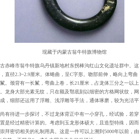
现藏于内蒙古翁牛特旗博物馆
古赤峰市翁牛特旗乌丹镇新地村东拐棒沟红山文化遗址群中。这
，直径2.3~2.9厘米。体蜷曲，呈C字形。吻部前伸，略向上弯
鬣。颈背有一长鬣，弯曲上卷，长21厘米，占龙体三分之一以
。龙身大部光素无纹，只在额及鄂底刻以细密的方格网状纹，网
成，细部还运用了浮雕、浅浮雕等手法，通体琢磨，较为光洁平
有待进一步探讨，不过龙体背正中有一小穿孔，经试验，若穿
置是经过精密计算的。考虑到玉龙形体硕大，且造型特殊，因而
崇拜密切相关的礼制用具。这是一件可以上溯到5000年以前，