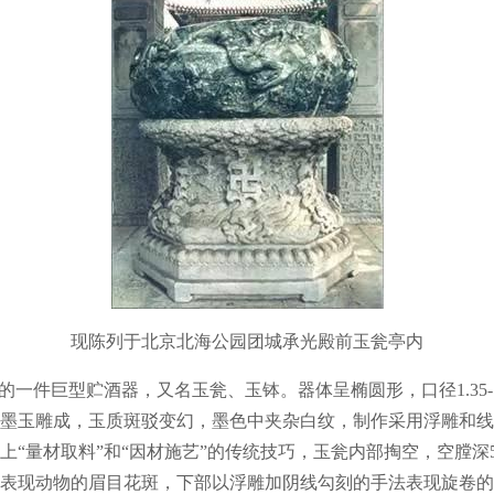
现陈列于北京北海公园团城承光殿前玉瓮亭内
件巨型贮酒器，又名玉瓮、玉钵。器体呈椭圆形，口径1.35-1.82
墨玉雕成，玉质斑驳变幻，墨色中夹杂白纹，制作采用浮雕和线
上“量材取料”和“因材施艺”的传统技巧，玉瓮内部掏空，空膛深
表现动物的眉目花斑，下部以浮雕加阴线勾刻的手法表现旋卷的