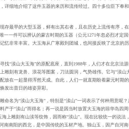
，详细地介绍了这件玉器的来历和流传经过。四十多位臣下奉和
存最早的大型玉器，鲜有出其右者，且在历史上流传有序，在
是唯一一件可以辨认的蒙古时期的玉器（公元1271年忽必烈才定
记忆非常丰富。大玉海从广寒殿到团城，也间接反映了北京的历
“渎山大玉海”的原配底座，直到1988年，人们才在北京法
上雕刻有龙兽、浪花等图案，刀法圆润，气势雄伟。它与“渎山
配放在一起显得浑然天成。自此，人们一就直期盼着蒙元时期的
焕发出昔日的雄姿异彩。
名为“渎山大玉海”，特别是“渎山”一词表示了何种用意呢？后
料产于“渎山”而得名；再一说是因当时放置大玉海的琼华岛四周
玉海上雕刻有山渎等纹饰，因而称“渎山”。现在比较统一的说法，
在河南南阳的西北，是中国传统的玉材产地。独山玉，因产自河南