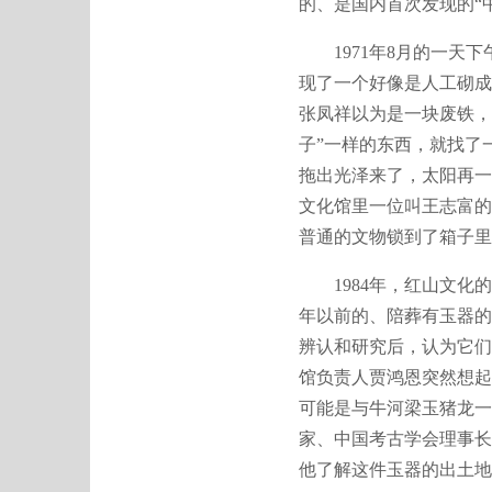
的、是国内首次发现的“
1971年8月的一天下
现了一个好像是人工砌成
张凤祥以为是一块废铁，
子”一样的东西，就找了
拖出光泽来了，太阳再一
文化馆里一位叫王志富的
普通的文物锁到了箱子里
1984年，红山文化的
年以前的、陪葬有玉器的
辨认和研究后，认为它们
馆负责人贾鸿恩突然想起
可能是与牛河梁玉猪龙一
家、中国考古学会理事长
他了解这件玉器的出土地