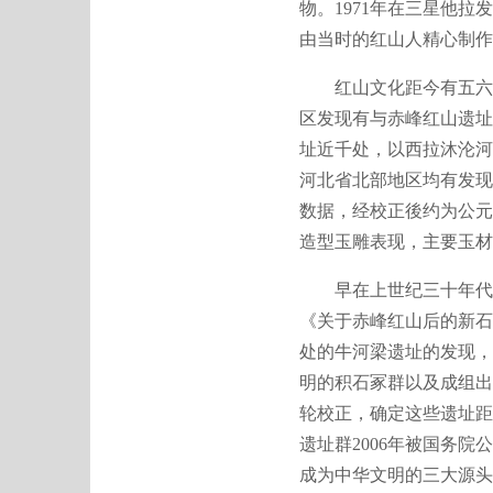
物。1971年在三星他
由当时的红山人精心制作
红山文化距今有五六千
区发现有与赤峰红山遗址
址近千处，以西拉沐沦河
河北省北部地区均有发现
数据，经校正後约为公元
造型玉雕表现，主要玉材
早在上世纪三十年代就
《关于赤峰红山后的新石
处的牛河梁遗址的发现，
明的积石冢群以及成组出
轮校正，确定这些遗址距
遗址群2006年被国务
成为中华文明的三大源头