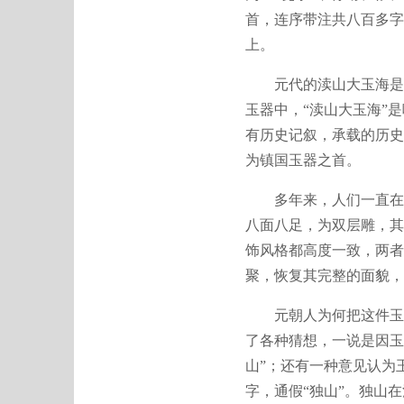
首，连序带注共八百多字
上。
元代的渎山大玉海是现
玉器中，“渎山大玉海”
有历史记叙，承载的历史
为镇国玉器之首。
多年来，人们一直在寻找
八面八足，为双层雕，其
饰风格都高度一致，两者
聚，恢复其完整的面貌，
元朝人为何把这件玉雕命
了各种猜想，一说是因玉
山”；还有一种意见认为
字，通假“独山”。独山