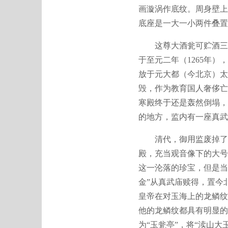
画漩涡作底纹。周身壁上
底座是一大一小两件叠置
这尊大酒瓮可贮酒三十
于至元二年（1265年
放于元大都（今北京）太
毁，作为教育国人奢侈亡
寒殿终于还是轰然倒塌，
的地方，监内有一座真武
清代，御用监废掉了，
殿，充当观音像下的大号
这一沦落的珍宝，但是当
金”从真武庙赎得，置今
皇帝在对玉海上的龙鳞纹
他的龙鳞纹都具有明显的
为“玉瓮亭”，将“渎山