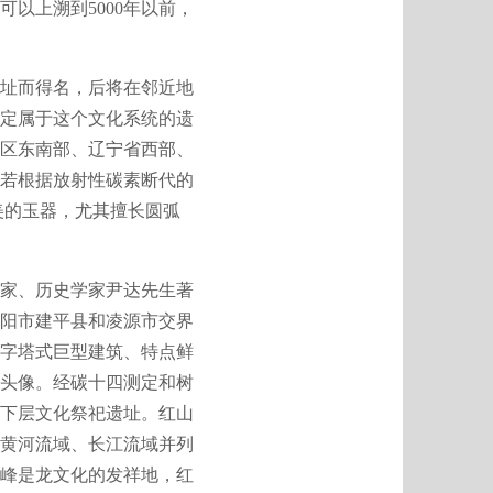
以上溯到5000年以前，
址而得名，后将在邻近地
定属于这个文化系统的遗
治区东南部、辽宁省西部、
若根据放射性碳素断代的
美的玉器，尤其擅长圆弧
家、历史学家尹达先生著
朝阳市建平县和凌源市交界
字塔式巨型建筑、特点鲜
头像。经碳十四测定和树
店下层文化祭祀遗址。红山
与黄河流域、长江流域并列
赤峰是龙文化的发祥地，红