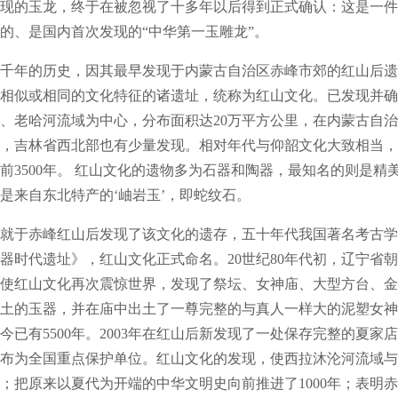
拉发现的玉龙，终于在被忽视了十多年以后得到正式确认：这是一件可
的、是国内首次发现的“中华第一玉雕龙”。
年的历史，因其最早发现于内蒙古自治区赤峰市郊的红山后遗
相似或相同的文化特征的诸遗址，统称为红山文化。已发现并确
、老哈河流域为中心，分布面积达20万平方公里，在内蒙古自
，吉林省西北部也有少量发现。相对年代与仰韶文化大致相当，
前3500年。 红山文化的遗物多为石器和陶器，最知名的则是精
是来自东北特产的‘岫岩玉’，即蛇纹石。
于赤峰红山后发现了该文化的遗存，五十年代我国著名考古学
器时代遗址》，红山文化正式命名。20世纪80年代初，辽宁省
使红山文化再次震惊世界，发现了祭坛、女神庙、大型方台、金
土的玉器，并在庙中出土了一尊完整的与真人一样大的泥塑女神
今已有5500年。2003年在红山后新发现了一处保存完整的夏家
院公布为全国重点保护单位。红山文化的发现，使西拉沐沦河流域
；把原来以夏代为开端的中华文明史向前推进了1000年；表明