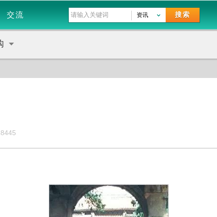
交流
搜索
资讯
购
18445