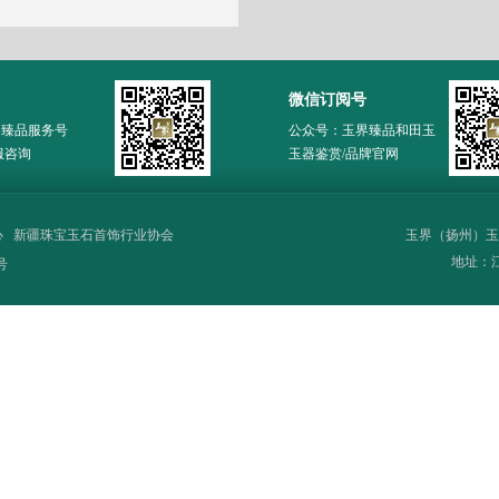
微信订阅号
界臻品服务号
公众号：玉界臻品和田玉
服咨询
玉器鉴赏/品牌官网
心
新疆珠宝玉石首饰行业协会
玉界（扬州）玉
地址：江苏
号