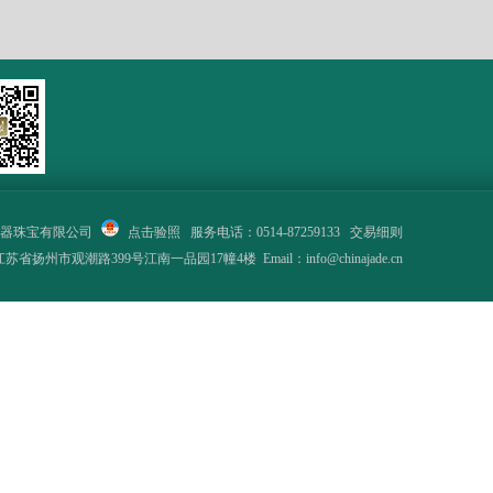
器珠宝有限公司
点击验照
服务电话：0514-87259133
交易细则
省扬州市观潮路399号江南一品园17幢4楼 Email：info@chinajade.cn