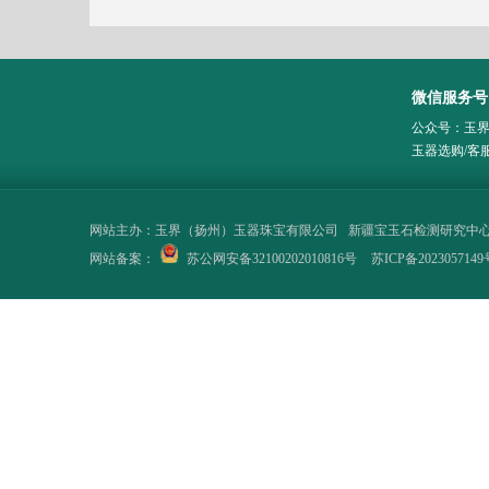
微信服务号
公众号：玉
玉器选购/客
网站主办：
玉界（扬州）玉器珠宝有限公司
新疆宝玉石检测研究中
网站备案：
苏公网安备32100202010816号
苏ICP备2023057149