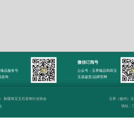
微信订阅号
界臻品服务号
公众号：玉界臻品和田玉
服咨询
玉器鉴赏/品牌官网
心
新疆珠宝玉石首饰行业协会
玉界（扬州）玉
地址：江苏
号