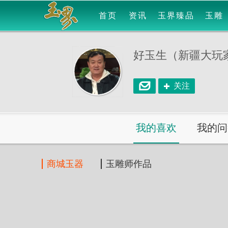
首页
资讯
玉界臻品
玉雕
好玉生（新疆大玩
关注
我的喜欢
我的问
商城玉器
玉雕师作品