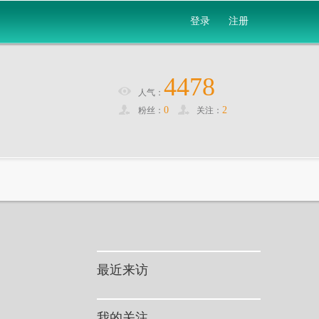
登录
注册
4478
人气：
0
2
粉丝：
关注：
最近来访
我的关注