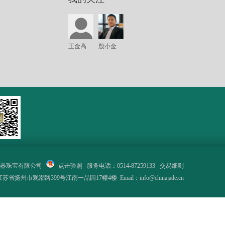
王金高
殷小金
器珠宝有限公司
点击验照
服务电话：0514-87259133
交易细则
省扬州市观潮路399号江南一品园17幢4楼 Email：info@chinajade.cn