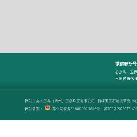
微信服务号
公众号：玉
玉器选购/客
网站主办：
玉界（扬州）玉器珠宝有限公司
新疆宝玉石检测研究中
网站备案：
苏公网安备32100202010816号
苏ICP备2023057149