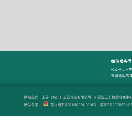
微信服务号
公众号：玉
玉器选购/客
网站主办：
玉界（扬州）玉器珠宝有限公司
新疆宝玉石检测研究中
网站备案：
苏公网安备32100202010816号
苏ICP备2023057149