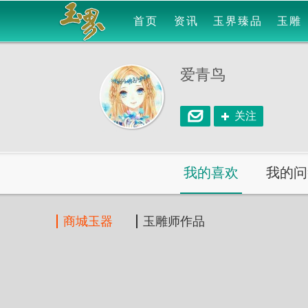
首页
资讯
玉界臻品
玉雕
爱青鸟
关注
我的喜欢
我的问
商城玉器
玉雕师作品