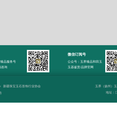
微信订阅号
界臻品服务号
公众号：玉界臻品和田玉
服咨询
玉器鉴赏/品牌官网
心
新疆珠宝玉石首饰行业协会
玉界（扬州）玉
地址：江苏
号