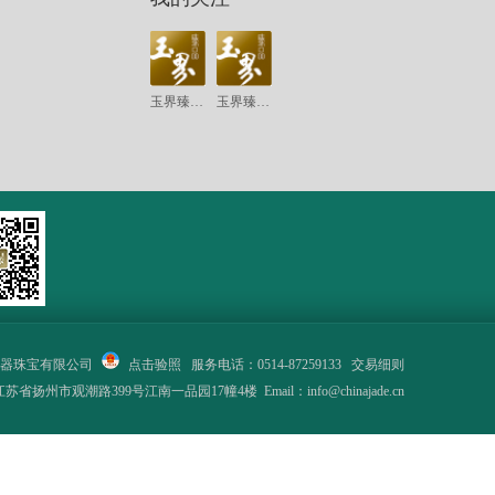
玉界臻品·北京
玉界臻品·扬州
器珠宝有限公司
点击验照
服务电话：0514-87259133
交易细则
省扬州市观潮路399号江南一品园17幢4楼 Email：info@chinajade.cn