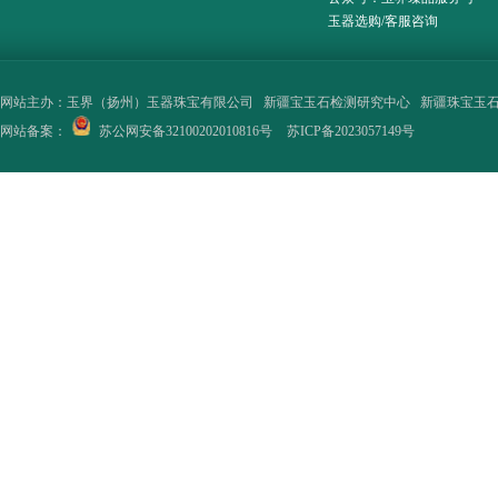
玉器选购/客服咨询
网站主办：
玉界（扬州）玉器珠宝有限公司
新疆宝玉石检测研究中心
新疆珠宝玉
网站备案：
苏公网安备32100202010816号
苏ICP备2023057149号