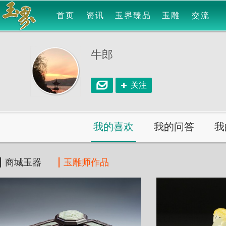
首页
资讯
玉界臻品
玉雕
交流
牛郎
关注
我的喜欢
我的问答
我
商城玉器
玉雕师作品