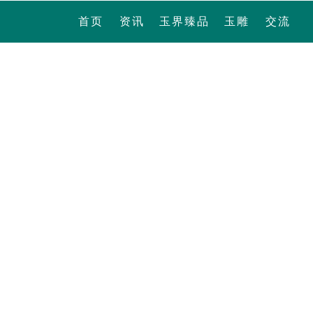
首页
资讯
玉界臻品
玉雕
交流