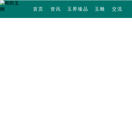
首页
资讯
玉界臻品
玉雕
交流