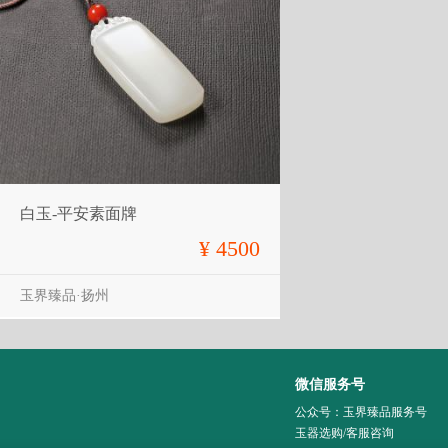
白玉-平安素面牌
¥ 4500
玉界臻品·扬州
微信服务号
公众号：玉界臻品服务号
玉器选购/客服咨询