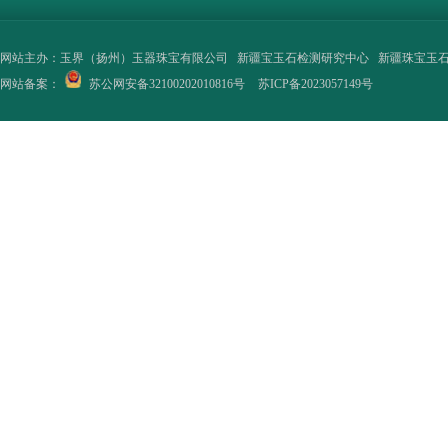
网站主办：
玉界（扬州）玉器珠宝有限公司
新疆宝玉石检测研究中心
新疆珠宝玉
网站备案：
苏公网安备32100202010816号
苏ICP备2023057149号