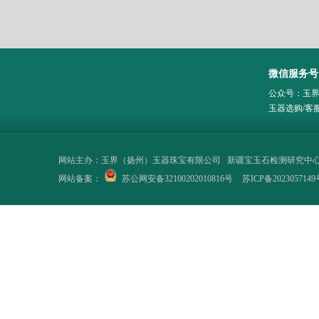
微信服务号
公众号：玉
玉器选购/客
网站主办：
玉界（扬州）玉器珠宝有限公司
新疆宝玉石检测研究中
网站备案：
苏公网安备32100202010816号
苏ICP备2023057149