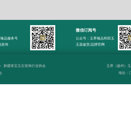
微信订阅号
界臻品服务号
公众号：玉界臻品和田玉
服咨询
玉器鉴赏/品牌官网
心
新疆珠宝玉石首饰行业协会
玉界（扬州）玉
地址：江苏
号