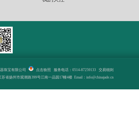
器珠宝有限公司
点击验照
服务电话：0514-87259133
交易细则
省扬州市观潮路399号江南一品园17幢4楼 Email：info@chinajade.cn