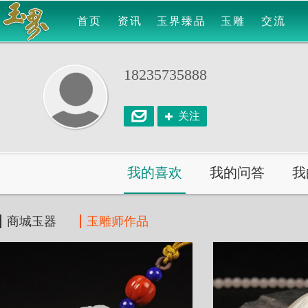
首页
资讯
玉界臻品
玉雕
交流
18235735888
关注
我的喜欢
我的问答
我
商城玉器
玉雕师作品