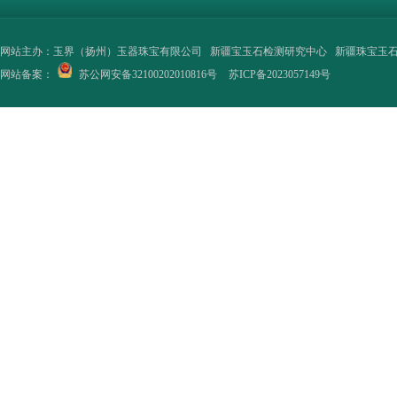
网站主办：
玉界（扬州）玉器珠宝有限公司
新疆宝玉石检测研究中心
新疆珠宝玉
网站备案：
苏公网安备32100202010816号
苏ICP备2023057149号