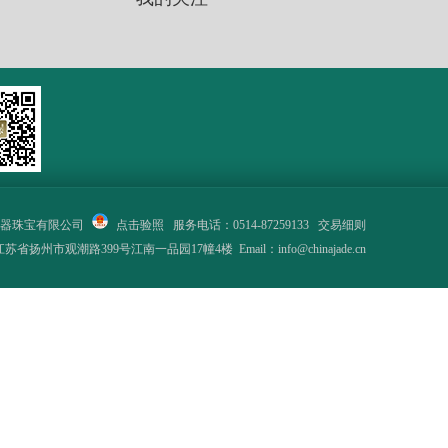
器珠宝有限公司
点击验照
服务电话：0514-87259133
交易细则
省扬州市观潮路399号江南一品园17幢4楼 Email：info@chinajade.cn