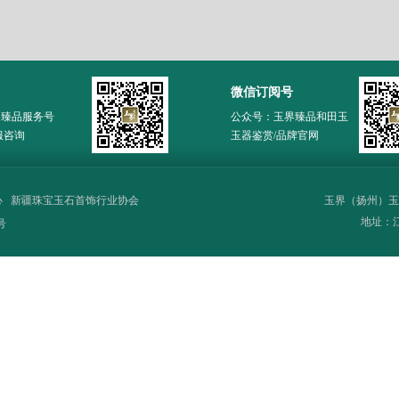
微信订阅号
界臻品服务号
公众号：玉界臻品和田玉
服咨询
玉器鉴赏/品牌官网
心
新疆珠宝玉石首饰行业协会
玉界（扬州）玉
地址：江苏
号