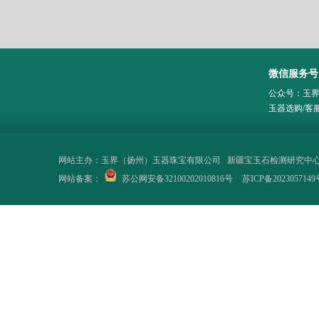
微信服务号
公众号：玉
玉器选购/客
网站主办：
玉界（扬州）玉器珠宝有限公司
新疆宝玉石检测研究中
网站备案：
苏公网安备32100202010816号
苏ICP备2023057149