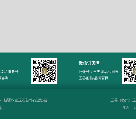
微信订阅号
界臻品服务号
公众号：玉界臻品和田玉
服咨询
玉器鉴赏/品牌官网
心
新疆珠宝玉石首饰行业协会
玉界（扬州）玉
地址：江苏
号