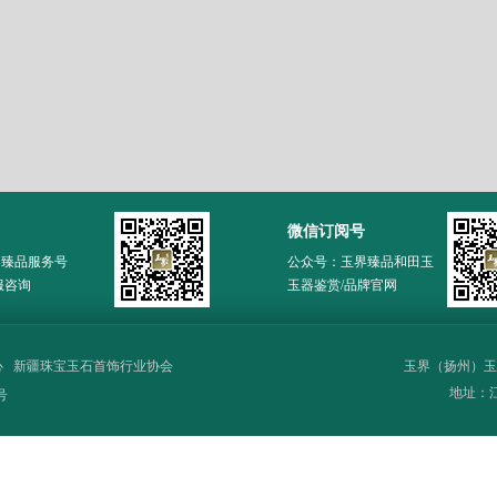
微信订阅号
界臻品服务号
公众号：玉界臻品和田玉
服咨询
玉器鉴赏/品牌官网
心
新疆珠宝玉石首饰行业协会
玉界（扬州）玉
地址：江苏
号