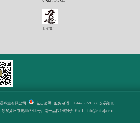
15670238858
器珠宝有限公司
点击验照
服务电话：0514-87259133
交易细则
省扬州市观潮路399号江南一品园17幢4楼 Email：info@chinajade.cn