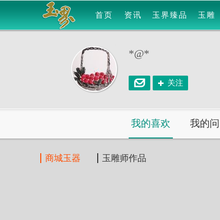
首页
资讯
玉界臻品
玉雕
*@*
关注
我的喜欢
我的问
商城玉器
玉雕师作品