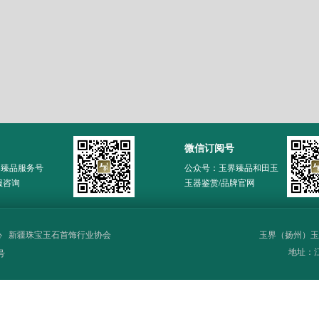
微信订阅号
界臻品服务号
公众号：玉界臻品和田玉
服咨询
玉器鉴赏/品牌官网
心
新疆珠宝玉石首饰行业协会
玉界（扬州）玉
地址：江苏
号