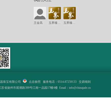
王金高
玉界臻品·扬州
玉界臻品·北京
器珠宝有限公司
点击验照
服务电话：0514-87259133
交易细则
省扬州市观潮路399号江南一品园17幢4楼 Email：info@chinajade.cn