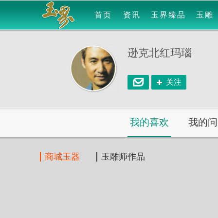
首页
资讯
玉界臻品
玉雕
逊克北红玛瑙
关注
我的喜欢
我的问
商城玉器
玉雕师作品