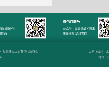
微信订阅号
界臻品服务号
公众号：玉界臻品和田玉
服咨询
玉器鉴赏/品牌官网
心
新疆珠宝玉石首饰行业协会
玉界（扬州）玉
地址：江苏
号