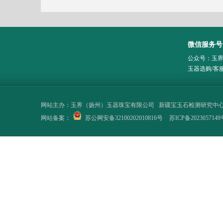
微信服务号
公众号：玉
玉器选购/客
网站主办：
玉界（扬州）玉器珠宝有限公司
新疆宝玉石检测研究中
网站备案：
苏公网安备32100202010816号
苏ICP备2023057149