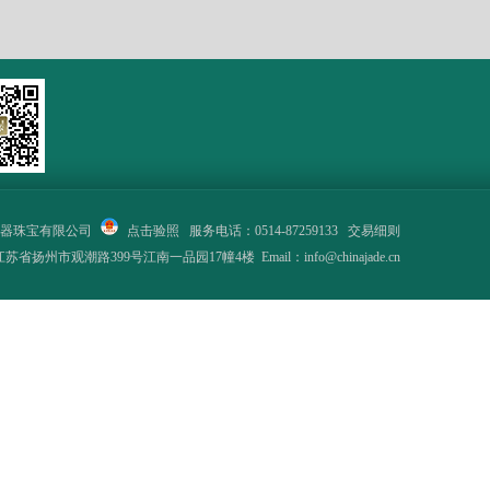
器珠宝有限公司
点击验照
服务电话：0514-87259133
交易细则
省扬州市观潮路399号江南一品园17幢4楼 Email：info@chinajade.cn