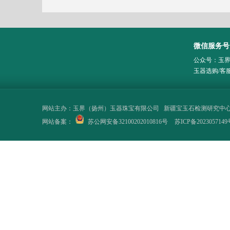
微信服务号
公众号：玉
玉器选购/客
网站主办：
玉界（扬州）玉器珠宝有限公司
新疆宝玉石检测研究中
网站备案：
苏公网安备32100202010816号
苏ICP备2023057149