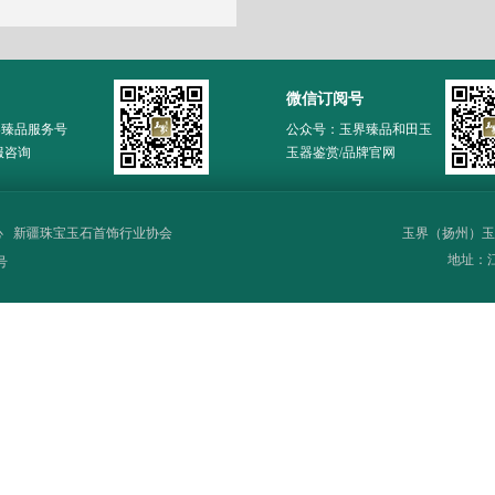
微信订阅号
界臻品服务号
公众号：玉界臻品和田玉
服咨询
玉器鉴赏/品牌官网
心
新疆珠宝玉石首饰行业协会
玉界（扬州）玉
地址：江苏
号