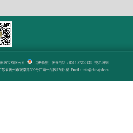
器珠宝有限公司
点击验照
服务电话：0514-87259133
交易细则
省扬州市观潮路399号江南一品园17幢4楼 Email：info@chinajade.cn