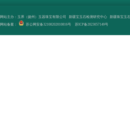
网站主办：
玉界（扬州）玉器珠宝有限公司
新疆宝玉石检测研究中心
新疆珠宝玉
网站备案：
苏公网安备32100202010816号
苏ICP备2023057149号