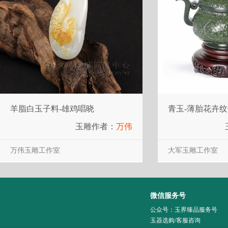
羊脂白玉子料-雄鸡唱晓
青玉-薄胎花卉
玉雕作者：
万伟
万伟玉雕工作室
大军玉雕工作室
微信服务号
公众号：玉界臻品服务号
玉器选购/客服咨询