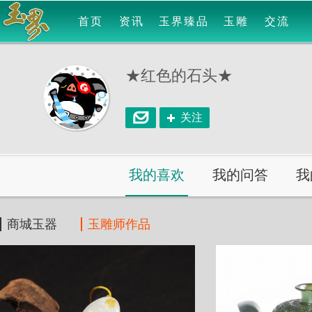
首页
资讯
玉界臻品
玉雕
交流
★红色的石头★
关注
我的喜欢
我的问答
我
商城玉器
玉雕师作品