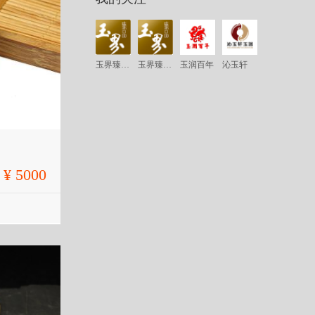
玉界臻品·扬州
玉界臻品·北京
玉润百年
沁玉轩
¥ 5000