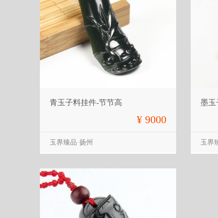
青玉子料挂件-节节高
墨玉
¥ 9000
玉界臻品·扬州
玉界