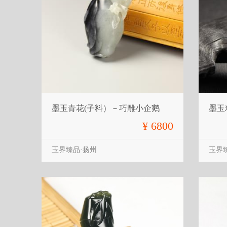
墨玉青花(子料）－巧雕小企鹅
墨玉
¥ 6800
玉界臻品·扬州
玉界