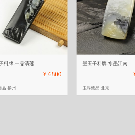
子料牌-一品清莲
墨玉子料牌-水墨江南
¥ 6800
臻品·扬州
玉界臻品·北京