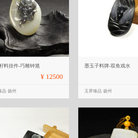
籽料挂件-巧雕钟馗
墨玉子料牌-双鱼戏水
¥ 12500
臻品·扬州
玉界臻品·扬州