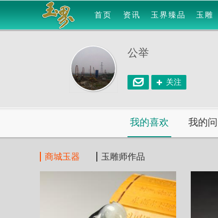
首页
资讯
玉界臻品
玉雕
公举
关注
我的喜欢
我的问
商城玉器
玉雕师作品