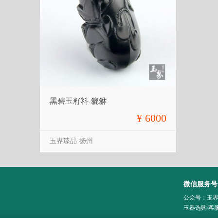
黑碧玉籽料-貔貅
¥ 6000
玉界臻品·扬州
微信服务号
公众号：玉
玉器选购/客