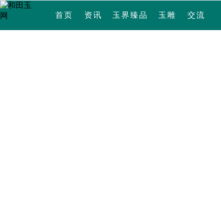
首页
资讯
玉界臻品
玉雕
交流