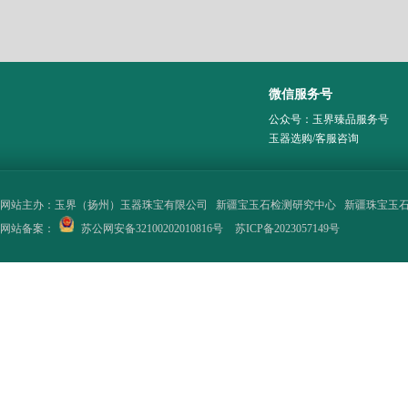
微信服务号
公众号：玉界臻品服务号
玉器选购/客服咨询
网站主办：
玉界（扬州）玉器珠宝有限公司
新疆宝玉石检测研究中心
新疆珠宝玉
网站备案：
苏公网安备32100202010816号
苏ICP备2023057149号