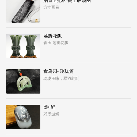
烟青玉把牌-高士临溪图
方寸画卷
莲瓣花觚
青玉-莲瓣花觚
禽鸟园• 玲珑篇
玲珑玉喙，翠羽翩跹
墨• 鲤
戏墨游鳞