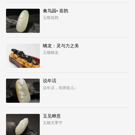
禽鸟园• 喜鹊
玉雕喜鹊
螭龙：灵与力之美
玉雕螭龙
说年话
说年话，有牌面儿~
玉见蝉意
玉雕无季节