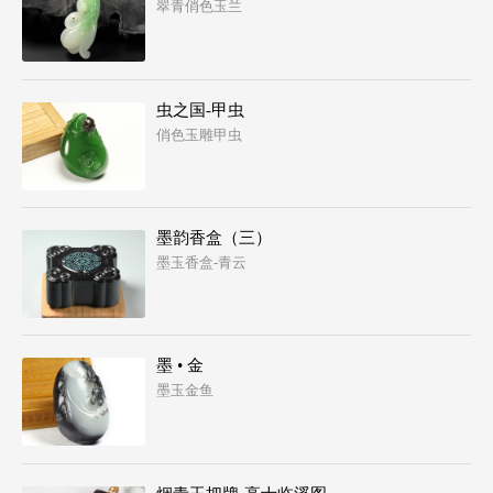
翠青俏色玉兰
虫之国-甲虫
俏色玉雕甲虫
墨韵香盒（三）
墨玉香盒-青云
墨 • 金
墨玉金鱼