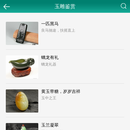
玉雕鉴赏
返回
搜索
一匹黑马
良马驰途，扶摇直上
螭龙有礼
螭龙礼器
黄玉带糖，岁岁吉祥
玉中之王
玉兰凝翠