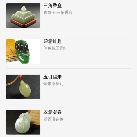
三角香盒
青白玉-三角香盒
碧意蛙趣
俏色碧玉青蛙
玉引福来
蝠来添福到
翠意凝春
翠青话春色